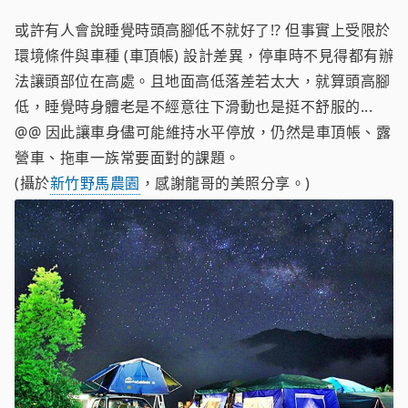
或許有人會說睡覺時頭高腳低不就好了!? 但事實上受限於
環境條件與車種 (車頂帳) 設計差異，停車時不見得都有辦
法讓頭部位在高處。且地面高低落差若太大，就算頭高腳
低，睡覺時身體老是不經意往下滑動也是挺不舒服的...
@@ 因此讓車身儘可能維持水平停放，仍然是車頂帳、露
營車、拖車一族常要面對的課題。
(攝於
新竹野馬農園
，感謝龍哥的美照分享。)