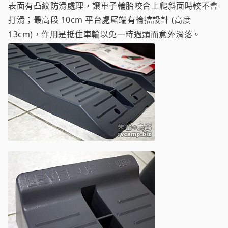
表面有凸紋防滑處理，讓車子輪胎咬合上爬斜面時較不會
打滑；最高段 10cm 平台處尾端有輪擋設計 (高度
13cm)，作用是抵住車輪以免一時過頭而意外滑落。