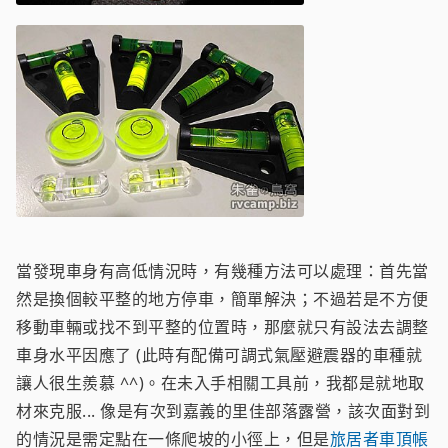
當發現車身有高低情況時，有幾種方法可以處理：首先當
然是換個較平整的地方停車，簡單解決；不過若是不方便
移動車輛或找不到平整的位置時，那麼就只有設法去調整
車身水平因應了 (此時有配備可調式氣壓避震器的車種就
讓人很生羨慕 ^^)。在未入手相關工具前，我都是就地取
材來克服... 像是有次到嘉義的里佳部落露營，該次面對到
的情況是需定點在一條爬坡的小徑上，但是
旅居者車頂帳