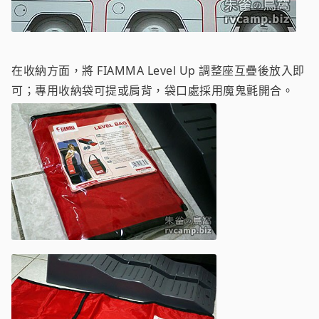
在收納方面，將 FIAMMA Level Up 調整座互疊後放入即
可；專用收納袋可提或肩背，袋口處採用魔鬼氈開合。