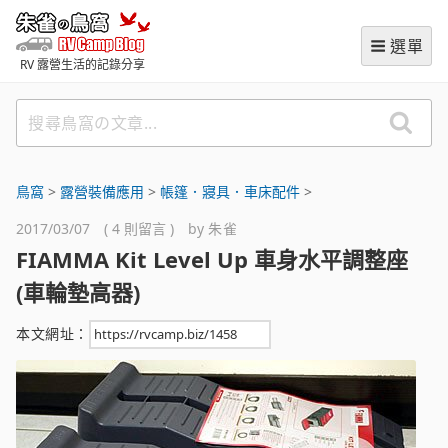
跳
朱雀の鳥窩 (RVCampBlog
至
選單
主
RV 露營生活的記錄分享
要
內
搜
容
尋
鳥
窩
鳥窩
>
露營裝備應用
>
帳篷．寢具．車床配件
>
の
2017/03/07 ( 4 則留言 ) by
朱雀
文
FIAMMA Kit Level Up 車身水平調整座
章
(車輪墊高器)
本文網址：