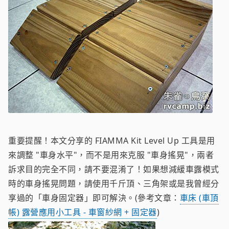
重要提醒！本文分享的 FIAMMA Kit Level Up 工具是用
來調整 "車身水平"，而不是用來克服 "車身搖晃"，兩者
訴求目的完全不同，請不要混淆了！如果想減緩車露模式
時的車身搖晃問題，請使用千斤頂、三角架或是我曾經分
享過的「車身固定器」即可解決。(參考文章：
車床 (車頂
帳) 露營應用小工具 - 車窗紗網 + 固定器
)