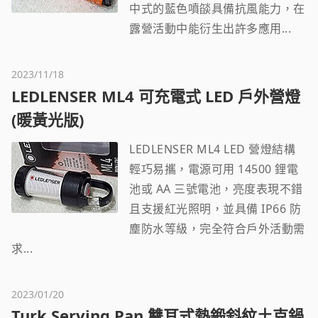
中式的藍色噴燄具備抗風能力，在
露營活動中能衍生出許多應用...
2023/11/18
LEDLENSER ML4 可充電式 LED 戶外營燈
(暖黃光版)
LEDLENSER ML4 LED 營燈結構
輕巧易攜，電源可用 14500 鋰電
池或 AA 三號電池，亮度表現不錯
且支援紅光照明，並具備 IP66 防
塵防水等級，完全符合戶外活動需
求...
2023/01/20
Turk Serving Pan 雙耳式熱鍛斜紋土克鍋