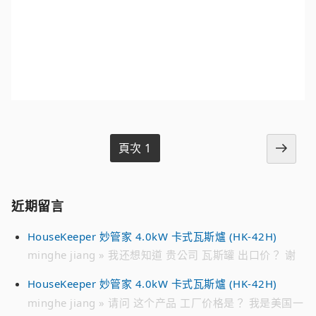
下
頁次
1
文
一
頁
章
近期留言
分
頁
HouseKeeper 妙管家 4.0kW 卡式瓦斯爐 (HK-42H)
minghe jiang » 我还想知道 贵公司 瓦斯罐 出口价？ 谢
谢
HouseKeeper 妙管家 4.0kW 卡式瓦斯爐 (HK-42H)
minghe jiang » 请问 这个产品 工厂价格是？ 我是美国一