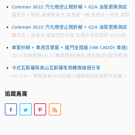
家 批发 瓦斯罐公司 请加我的 微信 联系我 谢谢 WECHAT
Coleman 3022 汽化燈逆止閥拆解 + G2A 油管更換測試
ID : jmh****** 电话 ： 718 791 ****
龔文吉 » 好的 感謝朱雀大 如長度一樣 直徑大一些些 就好
解決 趁有貨時先備著 不然零件越來越貴 跟10幾年前買的
Coleman 3022 汽化燈逆止閥拆解 + G2A 油管更換測試
時候 貴不少 感恩
龔文吉 » 朱雀大 感謝您的分享 文章中您有提到 3022的
油管是222A-2991 想找一個來備用 目前遍尋不著 只有在
車窗紗網 + 車用百葉窗 + 尾門支撐器 (VW CADDY 車旅)
日亞 有看到226-2991編號的油管 不知有無通用 感恩
2021年納智捷U6 GT車款用的(後坐,透氣窗)的(製作費用)
» 您好。 2021年納智捷U6 GT車款用的(後坐,透氣窗)的
卡式瓦斯罐與高山瓦斯罐常用轉換接頭分享
(製作費用)。 請問：多少? Line 0952xxx7xx 李小姐
Ho Tsai » 請教朱雀MSR的登山爐頭如何改接到卡式罐？
是否有現成的改裝接頭？謝謝？
追蹤鳥窩