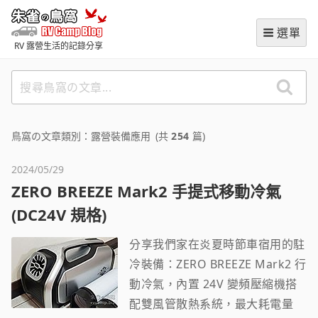
跳
朱雀の鳥窩 (RVCampBlog
至
選單
主
RV 露營生活的記錄分享
要
內
搜
容
尋
鳥
窩
鳥窩の文章類別：露營裝備應用
(共
254
篇)
の
文
2024/05/29
章
ZERO BREEZE Mark2 手提式移動冷氣
(DC24V 規格)
分享我們家在炎夏時節車宿用的駐
冷裝備：ZERO BREEZE Mark2 行
動冷氣，內置 24V 變頻壓縮機搭
配雙風管散熱系統，最大耗電量