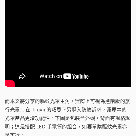
而本文將分享的驅蚊光罩主角，實際上可視為進階版的旅
行光罩... 在 Truvii 的巧思下另導入防蚊訴求，讓原本的
光罩產品更增功能性。下圖是包裝盒外觀，背面有規格說
明；這是搭配 LED 手電筒的組合，如要單購驅蚊光罩亦
是可行。