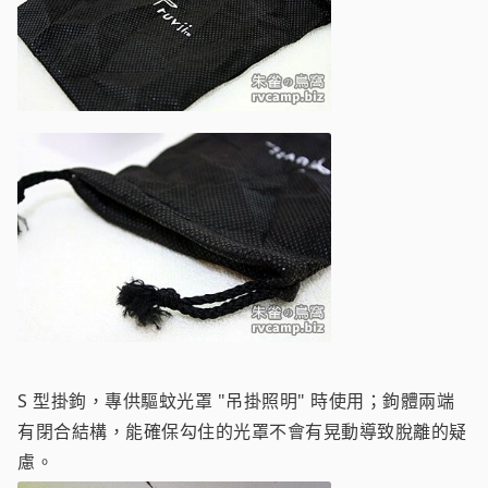
S 型掛鉤，專供驅蚊光罩 "吊掛照明" 時使用；鉤體兩端
有閉合結構，能確保勾住的光罩不會有晃動導致脫離的疑
慮。