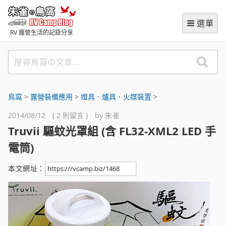
跳
朱雀の鳥窩 (RVCampBlog
至
選單
主
RV 露營生活的記錄分享
要
內
搜
容
尋
鳥
窩
鳥窩
>
露營裝備應用
>
燈具．爐具．火媒裝置
>
の
2014/08/12 ( 2 則留言 ) by
朱雀
文
Truvii 驅蚊光罩組 (含 FL32-XML2 LED 手
章
電筒)
本文網址：