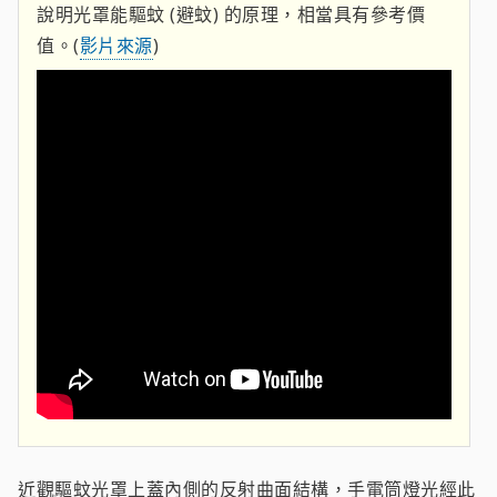
說明光罩能驅蚊 (避蚊) 的原理，相當具有參考價
值。(
影片來源
)
近觀驅蚊光罩上蓋內側的反射曲面結構，手電筒燈光經此