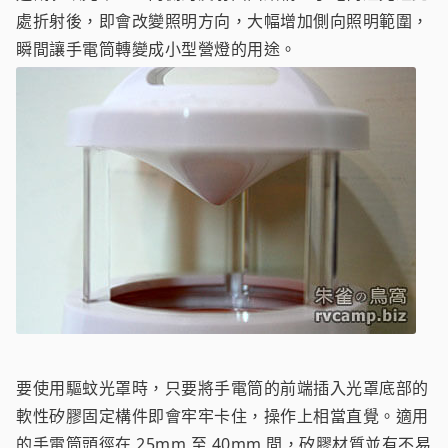
處折射後，即會改變照明方向，大幅增加側向照明範圍，
瞬間讓手電筒轉變成小型營燈的用途。
要使用驅蚊光罩時，只要將手電筒的前端插入光罩底部的
軟性矽膠固定構件即會牢牢卡住，操作上相當直覺。適用
的手電筒頭徑在 25mm 至 40mm 間，矽膠材質並有不易