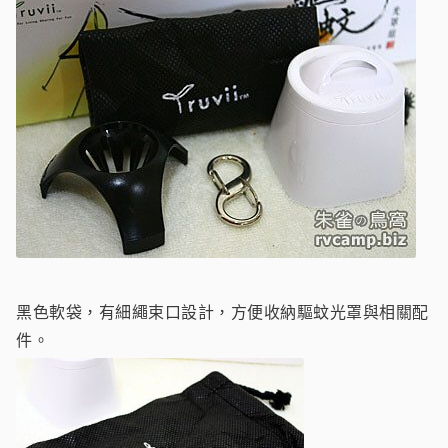
黑色軟袋，有細繩束口設計，方便收納驅蚊光罩與相關配
件。