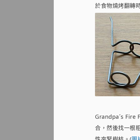
於食物燒烤翻轉
Grandpa´s 
合，然後找一根粗
性夾緊樹枝。(
圖