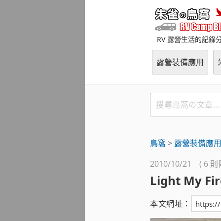
跳
至
主
RV 露營生活的記錄
要
內
露營裝備應用
容
搜
尋
鳥
窩
鳥窩
>
露營裝備應
の
文
2010/10/21 ( 6 
章
Light My F
本文網址：