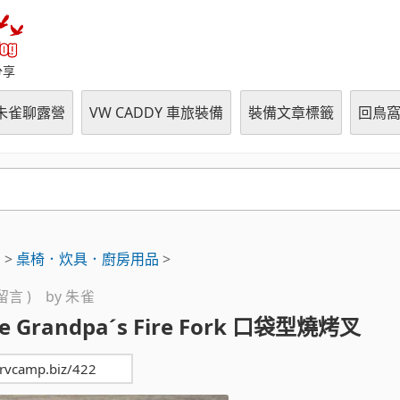
朱雀の鳥窩 (RVCampBlo
分享
朱雀聊露營
VW CADDY 車旅裝備
裝備文章標籤
回鳥
用
>
桌椅．炊具．廚房用品
>
則留言 ) by
朱雀
ire Grandpa´s Fire Fork 口袋型燒烤叉