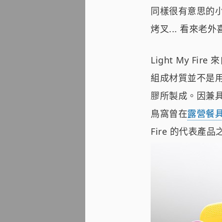
同樣很有意思的小工具：
烤叉... 看來
Light My 
組成材質並不是
膠所製成。因兼
鳥窩曾在
露營餐具
Fire 的代表產品