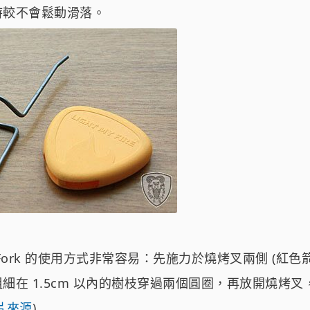
時較不會鬆動滑落。
Fire Fork 的使用方式非常容易：先施力於燒烤叉兩側 (紅
細在 1.5cm 以內的樹枝穿過兩個圓圈，再放開燒烤
片來源
)