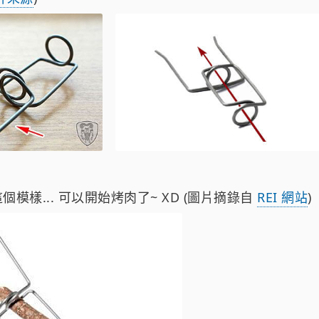
模樣... 可以開始烤肉了~ XD (圖片摘錄自
REI 網站
)