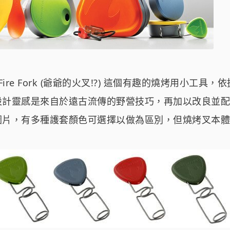
 Fire Fork (爺爺的火叉!?) 這個有趣的燒烤用小工具，依據 L
設計靈感是來自於遠古流傳的野營技巧，再加以改良並配
圖片，有多種護套顏色可選擇以做為區別，但燒烤叉本體