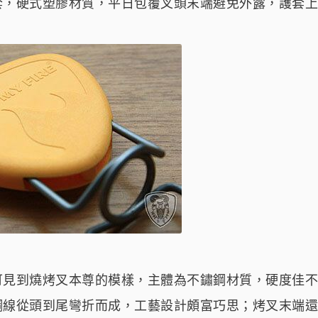
，硬式塑膠材質，平日包覆叉頭末端避免外露，護套上頭並
可見到燒烤叉本尊的模樣，主體為不鏽鋼材質，硬度佳不
鋼線從頭到尾彎折而成，工藝設計頗富巧思；烤叉末端還