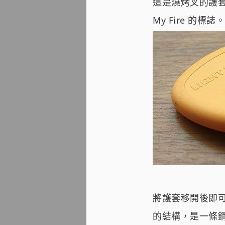
這是燒烤叉的護套
My Fire 的標誌。
將護套移開後即
的結構，是一條