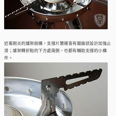
近看剛炎的爐架結構，支撐片雙邊皆有鋸齒狀設計加強止
滑；爐架轉折點的下方處兩側，也都有輔助支撐的小構
件。