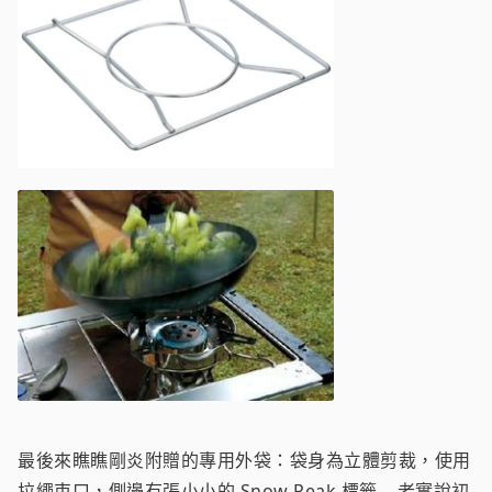
最後來瞧瞧剛炎附贈的專用外袋：袋身為立體剪裁，使用
拉繩束口，側邊有張小小的 Snow Peak 標籤... 老實說初