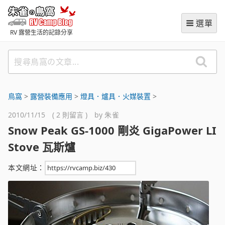
跳
朱雀の鳥窩 (RVCampBlog
至
選單
主
RV 露營生活的記錄分享
要
內
搜
容
尋
鳥
窩
鳥窩
>
露營裝備應用
>
燈具．爐具．火媒裝置
>
の
2010/11/15 ( 2 則留言 ) by
朱雀
文
Snow Peak GS-1000 剛炎 GigaPower LI
章
Stove 瓦斯爐
本文網址：