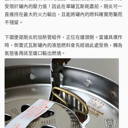
受限於罐內的壓力值！因此在單罐瓦斯耗盡前，剛炎可一
直維持在最大的火力輸出，且能將罐內的燃料確實用鑿而
不殘留。
下圖便是剛炎的加熱管組件，正位在爐頭側。當爐具運作
時，倒置式瓦斯罐內的液態燃料會先經過此處受熱，轉為
氣態後再送至爐口輸出燃燒。