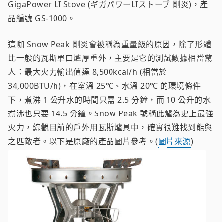
GigaPower LI Stove (ギガパワーLIストーブ 剛炎)，產
品編號 GS-1000。
這咖 Snow Peak 剛炎會被稱為重量級的原因，除了形體
比一般的瓦斯單口爐厚重外，主要是它的測試數據相當驚
人：最大火力輸出值達 8,500kcal/h (相當於
34,000BTU/h)，在室溫 25℃、水溫 20℃ 的環境條件
下，煮沸 1 公升水的時間只需 2.5 分鐘，而 10 公升的水
煮沸也只要 14.5 分鐘。Snow Peak 號稱此爐為史上最強
火力，綜觀目前的戶外用瓦斯爐具中，確實很難找到能與
之匹敵者。以下是原廠的產品圖片參考。(
圖片來源
)