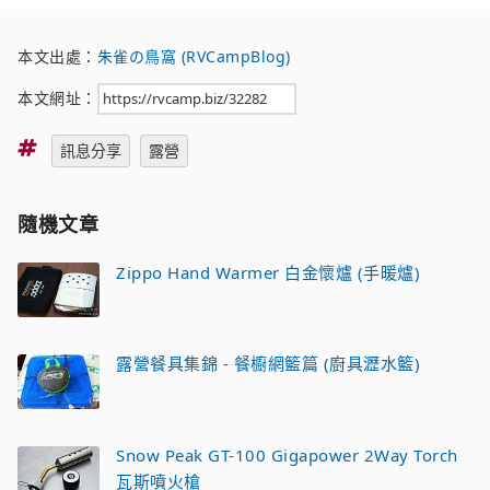
本文出處：
朱雀の鳥窩 (RVCampBlog)
本文網址：
標
訊息分享
露營
籤
隨機文章
Zippo Hand Warmer 白金懷爐 (手暖爐)
露營餐具集錦 - 餐櫥網籃篇 (廚具瀝水籃)
Snow Peak GT-100 Gigapower 2Way Torch
瓦斯噴火槍