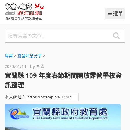
跳
朱雀の鳥窩 (RVCampBlog
至
選單
主
RV 露營生活的記錄分享
要
內
搜
容
尋
鳥
窩
鳥窩
>
露營訊息分享
>
の
2020/01/14 by
朱雀
文
宜蘭縣 109 年度春節期間開放露營學校資
章
訊整理
本文網址：