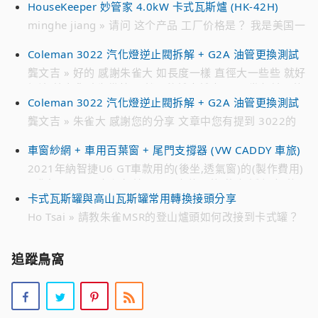
HouseKeeper 妙管家 4.0kW 卡式瓦斯爐 (HK-42H)
minghe jiang » 请问 这个产品 工厂价格是？ 我是美国一
家 批发 瓦斯罐公司 请加我的 微信 联系我 谢谢 WECHAT
Coleman 3022 汽化燈逆止閥拆解 + G2A 油管更換測試
ID : jmh****** 电话 ： 718 791 ****
龔文吉 » 好的 感謝朱雀大 如長度一樣 直徑大一些些 就好
解決 趁有貨時先備著 不然零件越來越貴 跟10幾年前買的
Coleman 3022 汽化燈逆止閥拆解 + G2A 油管更換測試
時候 貴不少 感恩
龔文吉 » 朱雀大 感謝您的分享 文章中您有提到 3022的
油管是222A-2991 想找一個來備用 目前遍尋不著 只有在
車窗紗網 + 車用百葉窗 + 尾門支撐器 (VW CADDY 車旅)
日亞 有看到226-2991編號的油管 不知有無通用 感恩
2021年納智捷U6 GT車款用的(後坐,透氣窗)的(製作費用)
» 您好。 2021年納智捷U6 GT車款用的(後坐,透氣窗)的
卡式瓦斯罐與高山瓦斯罐常用轉換接頭分享
(製作費用)。 請問：多少? Line 0952xxx7xx 李小姐
Ho Tsai » 請教朱雀MSR的登山爐頭如何改接到卡式罐？
是否有現成的改裝接頭？謝謝？
追蹤鳥窩