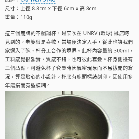
尺寸：上徑 8.8cm x 下徑 6cm x 高 8cm
重量：110g
這三個鹿牌的不鏽鋼杯，是某次在 UNRV (環球) 逛店時
見到的，老婆很是喜歡，當場便決定入手，從此也讓我們
家邁入了碗、杯分工合作的境界。此杯內容量約 300ml，
工料感覺很紮實，質感不錯，也可彼此套疊。杯身側邊有
三個凸點，可避免杯子套疊時因氣密現象而不易拔開的窘
況，算是貼心的小設計。杯底有鹿頭標誌刻印，因使用多
年磨損而有些模糊。