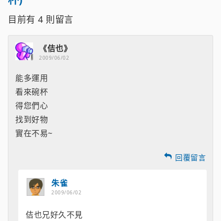
目前有
4
則留言
《佶也》
2009/06/02
能多運用
看來碗杯
得您們心
找到好物
實在不易~
回覆留言
朱雀
2009/06/02
佶也兄好久不見