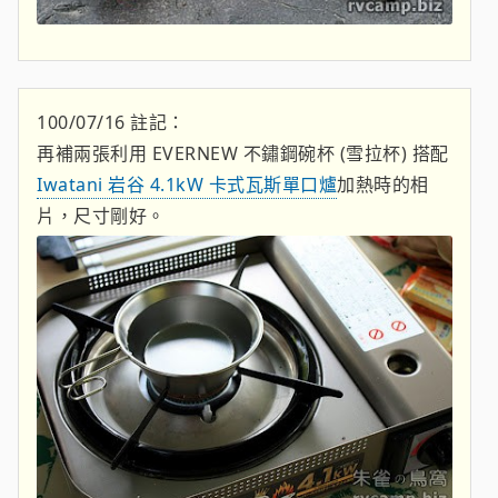
100/07/16 註記：
再補兩張利用 EVERNEW 不鏽鋼碗杯 (雪拉杯) 搭配
Iwatani 岩谷 4.1kW 卡式瓦斯單口爐
加熱時的相
片，尺寸剛好。