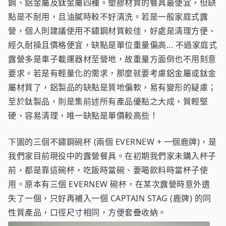
鋼、鋁金屬及鈦金屬四種。塑膠材質的餐具最便宜，但缺
點是不耐用，且油膩時較不好清洗。若是一般家庭式露
營，個人則建議使用不鏽鋼材質較佳，好處是清理方便、
經久耐操且價格便宜，缺點是單位重量偏高... 不過家庭式
露營多是車子載運器材至營地，故重量方面倒也不用刻意
要求。若是有輕量化的需求，那麼就要考慮鋁金屬或鈦金
屬材質了，鋁製品的缺點是質地偏軟，易有變形的疑慮；
至於鈦製品，則是集前述所有產品優點之大成，質輕堅
硬、容易清理，唯一缺點是單價較高些！
下圖的三個不鏽鋼碗杯 (兩個 EVERNEW + 一個鹿牌)，是
我們家目前現役中的露營餐具。在初期我們家未購入杯子
前，都是靠這碗杯，吃飯時當碗、要喝飲料時當杯子使
用。原本有三個 EVERNEW 碗杯，在某次露營時意外遺
失了一個，只好再補入一個 CAPTAIN STAG (鹿牌) 的同
性質產品，口徑尺寸相同，方便套疊收納。