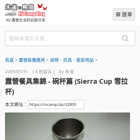
跳
朱雀の鳥窩 (RVCampBlog
至
選單
主
RV 露營生活的記錄分享
要
內
搜
容
尋
鳥
窩
鳥窩
>
露營裝備應用
>
桌椅．炊具．廚房用品
>
の
2009/05/31 ( 4 則留言 ) by
朱雀
文
露營餐具集錦 - 碗杯篇 (Sierra Cup 雪拉
章
杯)
本文網址：