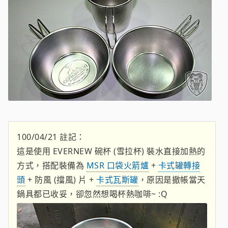
100/04/21 註記：
這是使用 EVERNEW 碗杯 (雪拉杯) 裝水直接加熱的
方式，搭配裝備為
MSR 口袋火箭爐
+
卡式罐轉接
頭
+ 防風 (擋風) 片 +
卡式瓦斯罐
，原因是撤帳當天
鍋具都已收妥，卻忽然想喝杯熱咖啡~ :Q