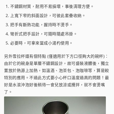
不鏽鋼材質，耐用不易損壞，事後清理方便。
上寬下窄的斜面設計，可彼此套疊收納。
把手有斷熱功能，握持時不燙手。
彎折式把手設計，可隨時隨處吊掛。
必要時，可拿來當成小湯杓使用。
另外雪拉杯還有個特點 (僅適用於下方口徑夠大的碗杯)：
由於它的碗身是單層不鏽鋼設計，故可盛裝液體後，獨立
置放於熱源上加熱，如溫酒、泡茶包、泡咖啡等，算是較
特別的應用。不過此方式要小心杯口溫度過高的問題！最
好是水滾沖泡好後稍待一會兒放涼或攪拌，就不會燙嘴
了。