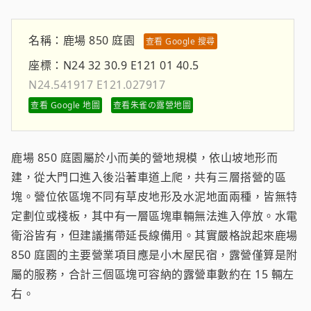
名稱：
鹿場 850 庭園
查看 Google 搜尋
座標：
N24 32 30.9 E121 01 40.5
N24.541917 E121.027917
查看 Google 地圖
查看朱雀の露營地圖
鹿場 850 庭園屬於小而美的營地規模，依山坡地形而
建，從大門口進入後沿著車道上爬，共有三層搭營的區
塊。營位依區塊不同有草皮地形及水泥地面兩種，皆無特
定劃位或棧板，其中有一層區塊車輛無法進入停放。水電
衛浴皆有，但建議攜帶延長線備用。其實嚴格說起來鹿場
850 庭園的主要營業項目應是小木屋民宿，露營僅算是附
屬的服務，合計三個區塊可容納的露營車數約在 15 輛左
右。