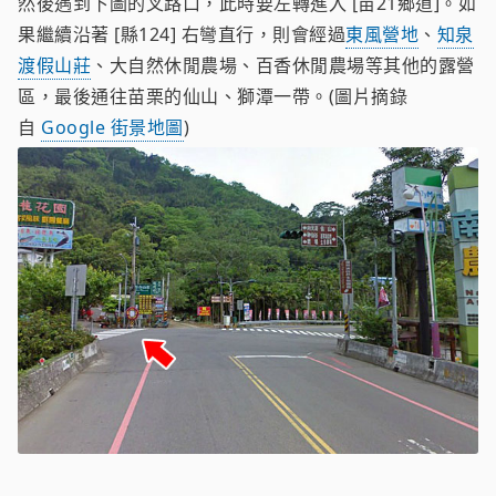
然後遇到下圖的叉路口，此時要左轉進入 [苗21鄉道]。如
果繼續沿著 [縣124] 右彎直行，則會經過
東風營地
、
知泉
渡假山莊
、大自然休閒農場、百香休閒農場等其他的露營
區，最後通往苗栗的仙山、獅潭一帶。(圖片摘錄
自
Google 街景地圖
)