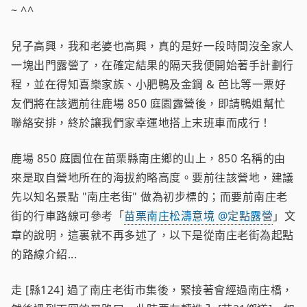
~ ^^
兒子高興，我和老婆也高興，真的是好一段時間沒全家人
一塊出門露營了，在確定結果的隔天我便開始著手計劃行
程，並在得知喜樂家族、小肥鴨及金鋼 & 芭比等一票好
友們將在該週前往鹿場 850 庭園露營後，即請鴨姐幫忙
聯絡安排，終於讓我們家幸運地搭上末班車而成行！
鹿場 850 庭園位在苗栗縣南庄鄉的山上，850 名稱的由
來是取自營地所在的海拔約略高度。要前往該營地，建議
先以知名景點 "南庄老街" 做為初步標的；而要前南庄老
街的行車路線可參考「
苗栗南庄松濤意境 @定點露營
」文
章的說明，這裏就不再多述了，以下是從南庄老街為起點
的路線介紹...
走 [縣124] 過了南庄老街市集後，緊接著會經過南庄橋，