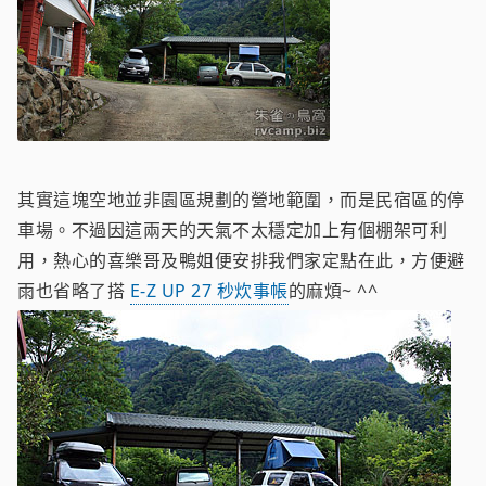
其實這塊空地並非園區規劃的營地範圍，而是民宿區的停
車場。不過因這兩天的天氣不太穩定加上有個棚架可利
用，熱心的喜樂哥及鴨姐便安排我們家定點在此，方便避
雨也省略了搭
E-Z UP 27 秒炊事帳
的麻煩~ ^^