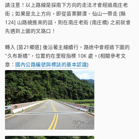
請注意！以上路線是採南下方向的走法才會經過南庄老
街；如果是北上方向，即從苗栗獅潭、仙山一帶走 [縣
124] 山路繞進來的話，則在南庄老街 (南庄橋) 之前就會
先遇到上圖的叉路口！
轉入 [苗21鄉道] 後沿著主線續行，路途中會經過下圖的
"久布斯橋"，位置約在里程指標 10K 處。(相關參考文
章：
國內公路編號與標誌的基本認識
)