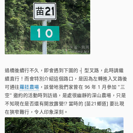
過橋後續行不久，即會遇到下圖的 ┤ 型叉路，此時請繼
續直行！而會特別介紹這個路口，是因為左轉進入叉路後
可通往
蘿菈農場
，該營地我們家曾在 96 年 1 月參加 "三
空" 邀約的活動時到訪過，是處很幽靜的深山農場，只是
不知現在是否還有開放露營!? 當時的 [苗21鄉道] 要比現
在狹窄難行，令人印象深刻。