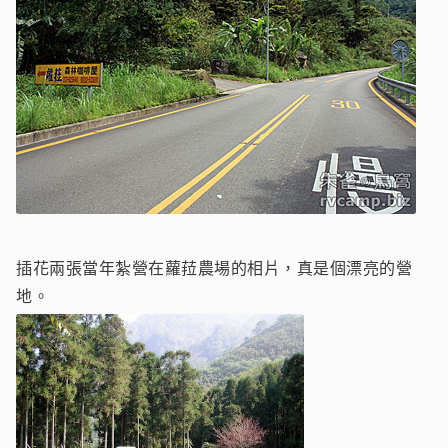
插花兩張當年紮營在蘿菈農場的相片，真是個漂亮的營
地。