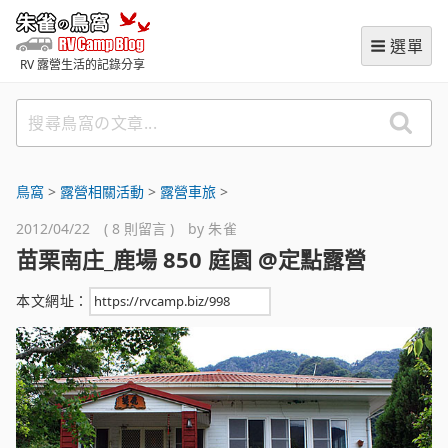
跳
朱雀の鳥窩 (RVCampBlog
至
選單
主
RV 露營生活的記錄分享
要
內
搜
容
尋
鳥
窩
鳥窩
>
‌露營相關活動
>
露營車旅
>
の
2012/04/22 ( 8 則留言 ) by
朱雀
文
苗栗南庄_鹿場 850 庭園 @定點露營
章
本文網址：