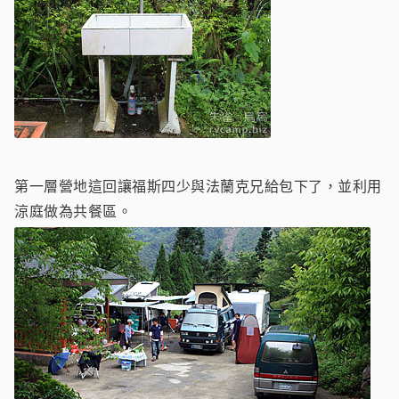
第一層營地這回讓福斯四少與法蘭克兄給包下了，並利用
涼庭做為共餐區。