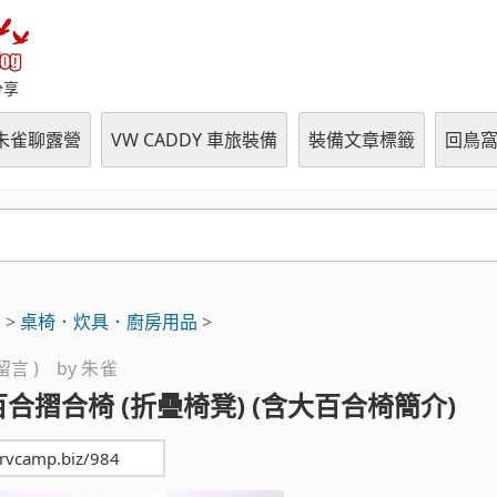
朱雀の鳥窩 (RVCampBlo
分享
朱雀聊露營
VW CADDY 車旅裝備
裝備文章標籤
回鳥
用
>
桌椅．炊具．廚房用品
>
則留言 ) by
朱雀
中百合摺合椅 (折疊椅凳) (含大百合椅簡介)