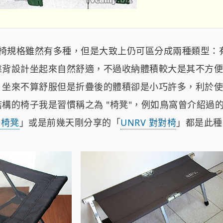
外椅規格雖然有多種，但是大致上仍可區分成兩種類型：
靠背設計坐起來自然舒適，不過收納體積較大是其不方便
，坐來不算舒服但是折疊後的體積卻是小巧許多，利於使
構的椅子我是習慣稱之為 "椅凳"，例如鳥窩曾介紹過
折疊椅凳
」或是前幾天剛分享的「
UNRV 對對椅
」都是此種