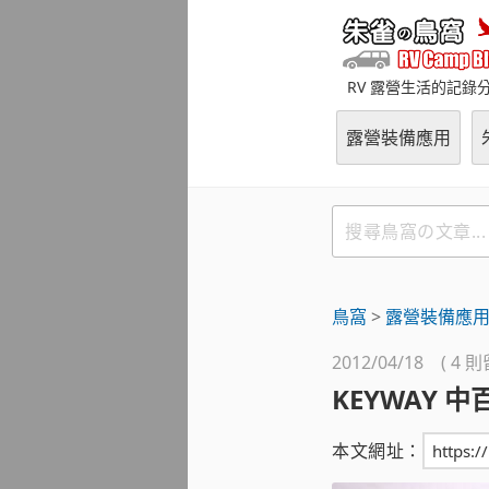
跳
至
主
RV 露營生活的記錄
要
內
露營裝備應用
容
搜
尋
鳥
窩
鳥窩
>
露營裝備應
の
文
2012/04/18 ( 4 
章
KEYWAY 
本文網址：