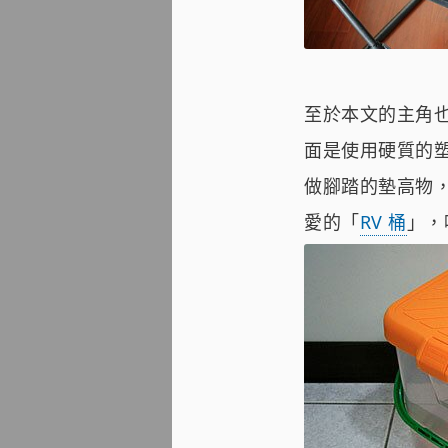
至於本文的主角
面是使用硬質的
做腳踏的墊高物
愛的「
RV 桶
」，