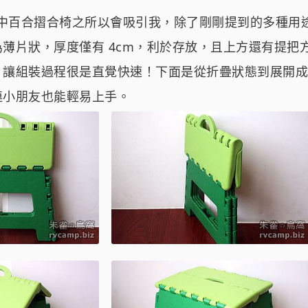
AY 中百合摺合椅之所以會吸引我，除了剛剛提到的多種
薄片狀，厚度僅有 4cm，利於存放，且上方還有提把
，讓組裝過程很是直覺快速！下面是從折疊狀態到展開成
連小朋友也能輕易上手。