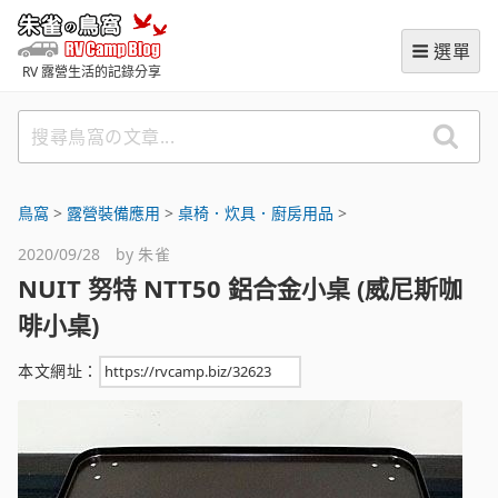
跳
朱雀の鳥窩 (RVCampBlog
至
選單
主
RV 露營生活的記錄分享
要
內
搜
容
尋
鳥
窩
鳥窩
>
露營裝備應用
>
桌椅．炊具．廚房用品
>
の
2020/09/28 by
朱雀
文
NUIT 努特 NTT50 鋁合金小桌 (威尼斯咖
章
啡小桌)
本文網址：