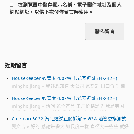
在
瀏覽器
中儲存顯示名稱、電子郵件地址及個人
網站網址，以供下次發佈留言時使用。
近期留言
HouseKeeper 妙管家 4.0kW 卡式瓦斯爐 (HK-42H)
minghe jiang » 我还想知道 贵公司 瓦斯罐 出口价？ 谢
谢
HouseKeeper 妙管家 4.0kW 卡式瓦斯爐 (HK-42H)
minghe jiang » 请问 这个产品 工厂价格是？ 我是美国一
家 批发 瓦斯罐公司 请加我的 微信 联系我 谢谢 WECHAT
Coleman 3022 汽化燈逆止閥拆解 + G2A 油管更換測試
ID : jmh****** 电话 ： 718 791 ****
龔文吉 » 好的 感謝朱雀大 如長度一樣 直徑大一些些 就好
解決 趁有貨時先備著 不然零件越來越貴 跟10幾年前買的