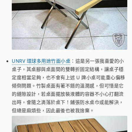
UNRV 環球多用途竹面小桌
：這是另一張我喜愛的小
桌子，其桌腳與桌面間的雙轉折固定結構，讓桌子穩
定度相當足夠，也不會有上述 U 牌小桌可能重心偏移
傾倒問題。竹製桌面有著不錯的溫潤感，但可惜是它
的縫隙設計，若桌面擺放裝液體的容器不小心打翻流
出時，會隨之滴落於桌下！鋪張防水桌巾或能解決，
但總是麻煩些，因此最後也被我捨棄。