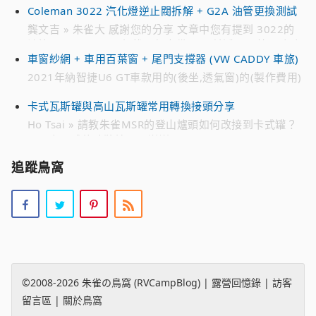
Coleman 3022 汽化燈逆止閥拆解 + G2A 油管更換測試
時候 貴不少 感恩
龔文吉 » 朱雀大 感謝您的分享 文章中您有提到 3022的
油管是222A-2991 想找一個來備用 目前遍尋不著 只有在
車窗紗網 + 車用百葉窗 + 尾門支撐器 (VW CADDY 車旅)
日亞 有看到226-2991編號的油管 不知有無通用 感恩
2021年納智捷U6 GT車款用的(後坐,透氣窗)的(製作費用)
» 您好。 2021年納智捷U6 GT車款用的(後坐,透氣窗)的
卡式瓦斯罐與高山瓦斯罐常用轉換接頭分享
(製作費用)。 請問：多少? Line 0952xxx7xx 李小姐
Ho Tsai » 請教朱雀MSR的登山爐頭如何改接到卡式罐？
是否有現成的改裝接頭？謝謝？
追蹤鳥窩
©2008-2026
朱雀の鳥窩 (RVCampBlog)
|
露營回憶錄
|
訪客
留言區
|
關於鳥窩