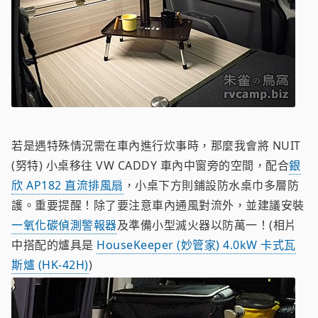
若是遇特殊情況需在車內進行炊事時，那麼我會將 NUIT
(努特) 小桌移往 VW CADDY 車內中窗旁的空間，配合
銀
欣 AP182 直流排風扇
，小桌下方則鋪設防水桌巾多層防
護。重要提醒！除了要注意車內通風對流外，並建議安裝
一氧化碳偵測警報器
及準備小型滅火器以防萬一！(相片
中搭配的爐具是
HouseKeeper (妙管家) 4.0kW 卡式瓦
斯爐 (HK-42H)
)