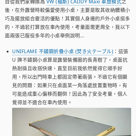
自從我們家轉換為
VW (福斯) CADDY Maxi 車旅模式
之
後，在外露營時較偏愛使用小桌，主要是取其收納體積小
巧及擺放組合靈活的優點！其實個人身邊的戶外小桌挺多
的，不過若打算放在車內使用，考量面需更周全，我以下
面兩張已服役多年的小桌舉例說明...
UNIFLAME 不鏽鋼折疊小桌 (焚き火テーブル)
：這張
U 牌不鏽鋼小桌算是露營裝備圈的長青樹了，桌面抗
熱耐操且收搭快速，直至目前我依然覺得它順手好
用，所以出門時車上都固定帶著兩張。不過它有個顯
見的問題：如果只在桌面某一角落處放置重物時，有
可能造成重心偏移而翻倒！因此為了安全考量，個人
覺得並不適合在車內使用。