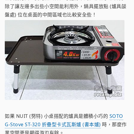
除了讓左邊多出些小空間能利用外，鍋具擺放點 (爐具燄
盤處) 位在桌面的中間區域也比較安全些！
如果 NUIT (努特) 小桌搭配的爐具是體積小巧的
SOTO
G-Stove ST-320 折疊型卡式瓦斯爐 (書本爐)
時，那麼作
業空間更是顯得游刃有餘。