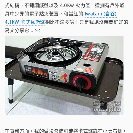
式結構、不鏽鋼燄盤以及 4.0Kw 火力值，還擁有戶外爐
具中少見的電子點火裝置，和當紅的
Iwatani (岩谷)
4.1kW 卡式瓦斯爐
相比不遑多讓！只是我還沒時間好好的
寫文分享它... ><
在實務方面，我的做法會儘可能將卡式爐靠在小桌右側，