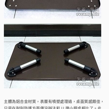
主體為鋁合金材質，表層有噴塑處理過，桌面質感頗佳，
只是在耐刮防護方面便沒辦法和 U 牌小鋼桌相比了。此