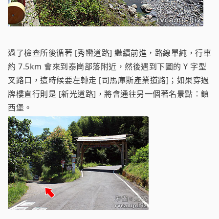
過了檢查所後循著 [秀巒道路] 繼續前進，路線單純，行車
約 7.5km 會來到泰崗部落附近，然後遇到下圖的 Y 字型
叉路口，這時候要左轉走 [司馬庫斯產業道路]；如果穿過
牌樓直行則是 [新光道路]，將會通往另一個著名景點：鎮
西堡。