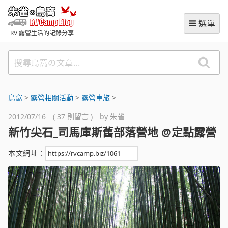
跳
朱雀の鳥窩 (RVCampBlog
至
選單
主
RV 露營生活的記錄分享
要
內
搜
容
尋
鳥
窩
鳥窩
>
‌露營相關活動
>
露營車旅
>
の
2012/07/16 ( 37 則留言 ) by
朱雀
文
新竹尖石_司馬庫斯舊部落營地 @定點露營
章
本文網址：