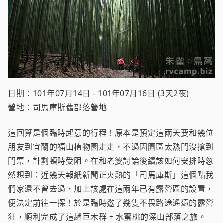
日期：101年07月14日 - 101年07月16日 (3天2夜)
營地：司馬庫斯舊部落營地
這回算是個臨時起意的行程！原本是預定這兩天要和幾位
朋友到宜蘭的福山植物園走走，不過因園區太熱門沒搶到
門票，計劃頓時受阻。在和老婆討論後續該如何安排時忽
然想到：近幾天報紙新聞正火熱的「司馬庫斯」這個點我
們家還不曾去過，加上該處在這兩年已有露營區的設置，
便決定前往一探！於是臨時邀了幾隻不畏路途遙遠的露營
狂，順利完成了這趟巨木群 + 水蜜桃的深山部落之旅。