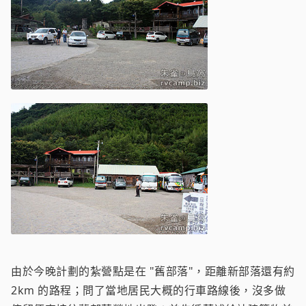
由於今晚計劃的紮營點是在 "舊部落"，距離新部落還有約
2km 的路程；問了當地居民大概的行車路線後，沒多做