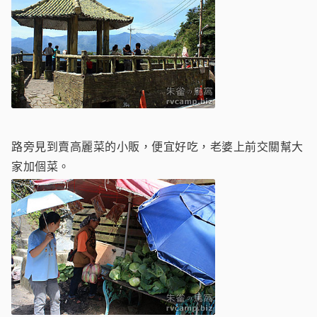
路旁見到賣高麗菜的小販，便宜好吃，老婆上前交關幫大
家加個菜。