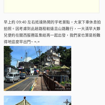
早上約 09:40 左右抵達熱鬧的宇老景點，大家下車休息拍
拍照。因考慮到此趟路程較遠且山路難行，一大清早大夥
兒便約在關西服務區集結再一起出發，我們家也算是粉難
得地這麼早出門~ =.=