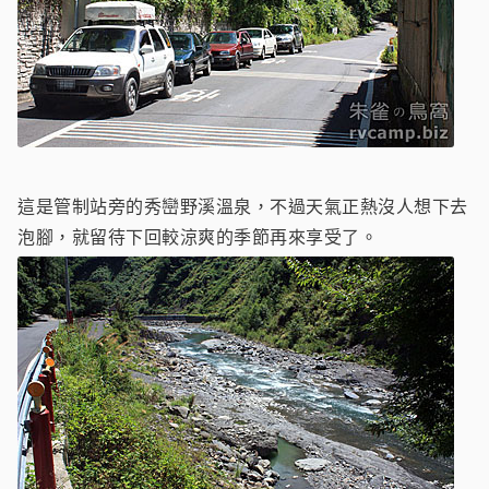
這是管制站旁的秀巒野溪溫泉，不過天氣正熱沒人想下去
泡腳，就留待下回較涼爽的季節再來享受了。