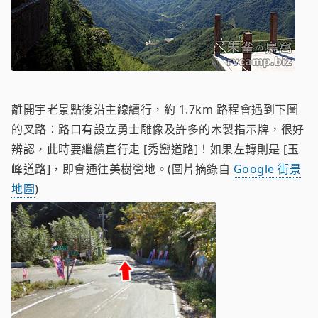
離開宇老景點後沿主線續行，約 1.7km 路程會遇到下圖
的叉路：路口有設立勇士雕像及許多的木製指示牌，很好
辨認，此時要繼續直行走 [秀巒道路]！如果左轉則是 [玉
峰道路]，即會通往美樹營地。(圖片摘錄自
Google 街景
地圖
)