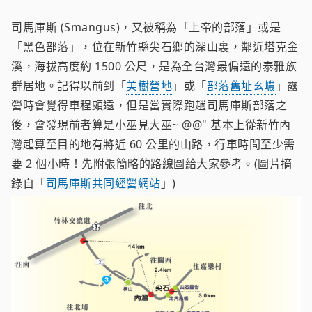
司馬庫斯 (Smangus)，又被稱為「上帝的部落」或是
「黑色部落」，位在新竹縣尖石鄉的深山裏，鄰近塔克金
溪，海拔高度約 1500 公尺，是為全台灣最偏遠的泰雅族
群居地。記得以前到「
美樹營地
」或「
部落舊址ㄠ嶩
」露
營時會覺得車程頗遠，但是當實際跑趟司馬庫斯部落之
後，會發現前者算是小巫見大巫~ @@" 基本上從新竹內
灣起算至目的地有將近 60 公里的山路，行車時間至少需
要 2 個小時！先附張簡略的路線圖給大家參考。(圖片摘
錄自「
司馬庫斯共同經營網站
」)