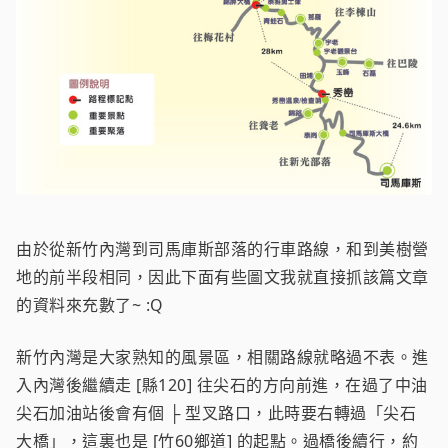
由於從新竹內灣到司馬庫斯部落的行車路線，和到美樹營
地的前半段相同，因此下面有些圖文我就直接抓該篇文章
的資料來充數了~ :Q
新竹內灣是大家熟知的風景區，相關路線就略過不表。進
入內灣後繼續走 [縣120] 往尖石的方向前進，在過了中油
尖石加油站後會有個 ├ 型叉路口，此時要右轉過「尖石
大橋」，這裏也是 [竹60鄉道] 的起點。過橋後續行，約