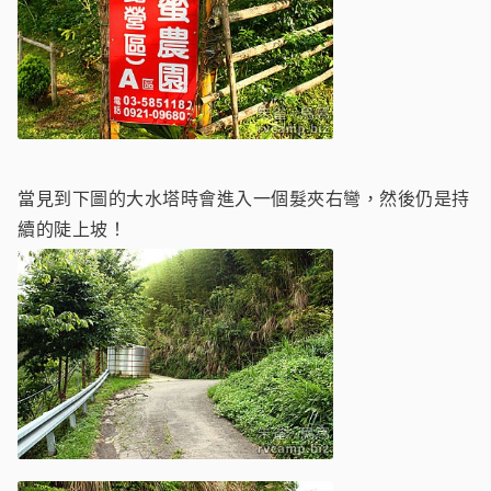
當見到下圖的大水塔時會進入一個髮夾右彎，然後仍是持
續的陡上坡！