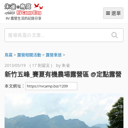
跳
朱雀の鳥窩 (RVCampBlog
至
選單
主
RV 露營生活的記錄分享
要
內
搜
容
尋
鳥
窩
鳥窩
>
‌露營相關活動
>
露營車旅
>
の
2013/05/19 ( 17 則留言 ) by
朱雀
文
新竹五峰_賽夏有機農場露營區 @定點露營
章
本文網址：