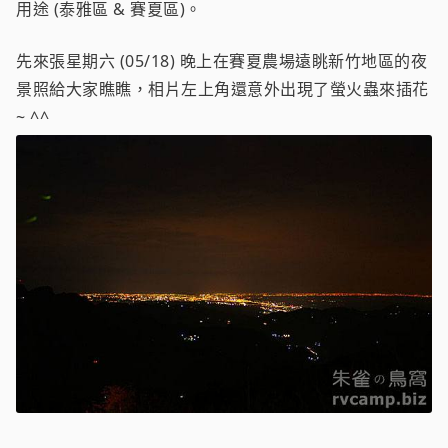
用途 (泰雅區 & 賽夏區)。
先來張星期六 (05/18) 晚上在賽夏農場遠眺新竹地區的夜
景照給大家瞧瞧，相片左上角還意外出現了螢火蟲來插花
~ ^^