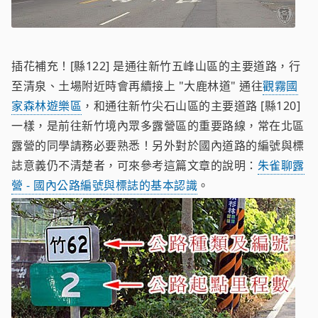
插花補充！[縣122] 是通往新竹五峰山區的主要道路，行
至清泉、土場附近時會再續接上 "大鹿林道" 通往
觀霧國
家森林遊樂區
，和通往新竹尖石山區的主要道路 [縣120]
一樣，是前往新竹境內眾多露營區的重要路線，常在北區
露營的同學請務必要熟悉！另外對於國內道路的編號與標
誌意義仍不清楚者，可來參考這篇文章的說明：
朱雀聊露
營 - 國內公路編號與標誌的基本認識
。