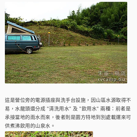
這是營位旁的電源插座與洗手台設施，因山區水源取得不
易，水龍頭還分成 "清洗用水" 及 "飲用水" 兩種：前者是
承接當地的雨水而來，後者則是園方特地到別處載運來可
供煮沸飲用的山泉水。