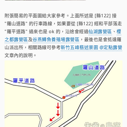
附張簡易的平面圖給大家參考。上面所述是 [縣122] 接
"羅山道路" 的行車路線，如果要從 [縣122] 經和平部落走
"羅平道路" 過來也是 ok 的，沿途會經過
仙湖露營區
、
櫻
之都露營區
及
谷燕鳟魚養殖場露營區
，最後也是會抵達羅
山派出所，相關路線可參考
新竹五峰翡述景園 @定點露營
文章內的說明。