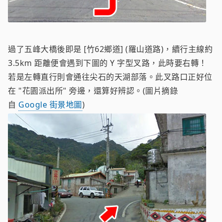
過了五峰大橋後即是 [竹62鄉道] (羅山道路)，續行主線約
3.5km 距離便會遇到下圖的 Y 字型叉路，此時要右轉！
若是左轉直行則會通往尖石的天湖部落。此叉路口正好位
在 "花園派出所" 旁邊，還算好辨認。(圖片摘錄
自
Google 街景地圖
)