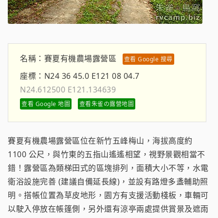
名稱：
賽夏有機農場露營區
查看 Google 搜尋
座標：
N24 36 45.0 E121 08 04.7
N24.612500 E121.134639
查看 Google 地圖
查看朱雀の露營地圖
賽夏有機農場露營區位在新竹五峰梅山，海拔高度約
1100 公尺，與竹東的五指山遙遙相望，視野景觀相當不
錯！露營區為類梯田式的區塊排列，面積大小不等，水電
衛浴設施完善 (建議自備延長線)，並設有路燈多盞輔助照
明。搭帳位置為草皮地形，園方有支援活動棧板，車輛可
以駛入停放在帳篷側，另外還有涼亭兩處提供賞景及遮雨