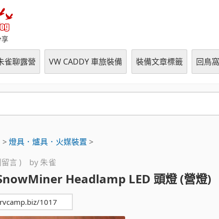
朱雀の鳥窩 (RVCampBlo
分享
朱雀聊露營
VW CADDY 車旅裝備
裝備文章標籤
回鳥
用
>
燈具．爐具．火媒裝置
>
 則留言 ) by
朱雀
SnowMiner Headlamp LED 頭燈 (營燈)