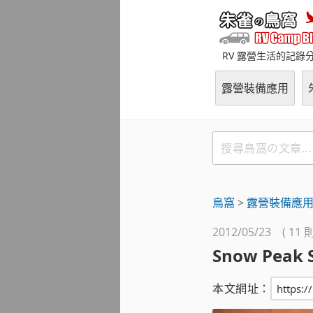
跳
至
主
RV 露營生活的記錄
要
內
露營裝備應用
容
搜
尋
鳥
窩
鳥窩
>
露營裝備應
の
文
2012/05/23 ( 11
章
Snow Peak 
本文網址：