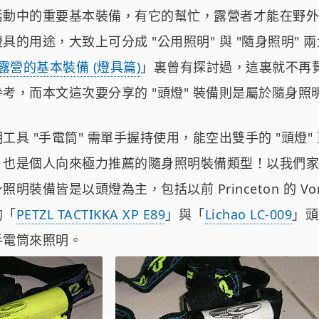
活動中的重要基本裝備，有它的幫忙，露營者才能在野外
具的用途，大致上可分成 "公用照明" 與 "隨身照明" 
 露營的基本裝備 (燈具篇)
」裏曾有探討過，這裏就不再
考，而本文這次要分享的 "頭燈" 裝備則是屬於隨身照
工具 "手電筒" 需單手握持使用，能空出雙手的 "頭燈"
，也是個人向來極力推薦的隨身照明裝備類型！以我們家
裝備皆是以頭燈為主，包括以前 Princeton 的 Vorte
的「
PETZL TACTIKKA XP E89
」與「
Lichao LC-009
」頭
手電筒來照明。