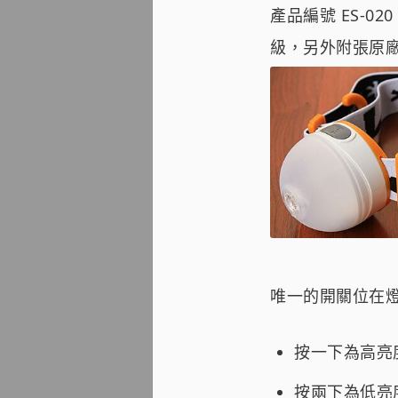
產品編號 ES-02
級，另外附張原廠
唯一的開關位在燈
按一下為高亮度模
按兩下為低亮度模