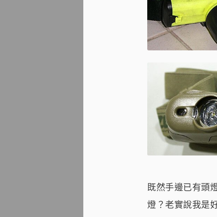
既然手邊已有頭燈了，
燈？老實說我是好奇