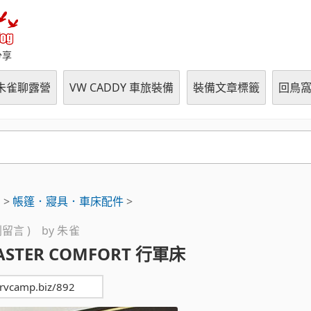
朱雀の鳥窩 (RVCampBlo
分享
朱雀聊露營
VW CADDY 車旅裝備
裝備文章標籤
回鳥
用
>
帳篷．寢具．車床配件
>
 則留言 ) by
朱雀
ASTER COMFORT 行軍床