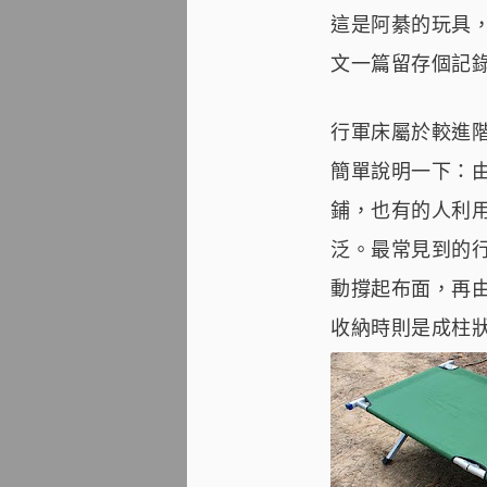
這是阿綦的玩具
文一篇留存個記錄.
行軍床屬於較進
簡單說明一下：
鋪，也有的人利用
泛。最常見到的行
動撐起布面，再由
收納時則是成柱