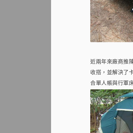
近兩年來廠商推
收搭，並解決了
合單人帳與行軍床