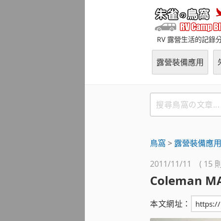
跳
至
主
RV 露營生活的記錄
要
內
露營裝備應用
容
搜
尋
鳥
窩
鳥窩
>
露營裝備應
の
文
2011/11/11 ( 15
章
Coleman M
本文網址：