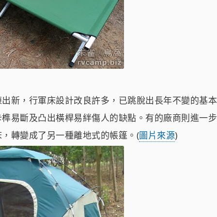
陳出新，行軍床設計改良許多，已跳脫出長年不變的基本
卡榫易斷及凸出橫桿易絆傷人的缺點。有的廠商則進一步
，轉變成了另一種離地式的帳篷。(
圖片來源
)