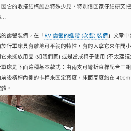
，因它的收搭結構頗為特殊少見，特別借回家仔細研究把
..
階的露營裝備，在「
RV 露營的進階 (次要) 裝備
」文章中
由於行軍床具有離地可平躺的特性，有的人拿它來午間小
它來擺放用品 (如我們家) 或是當成椅子使用 (不太建議
軍床是下面這種基本款式：由兩支可彎折直桿配合三組 
前後橫桿內側的卡榫來固定寬度，床面高度約在 40cm 至
狀體。