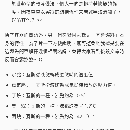
於此類型的轉灌做法，個人一向是抱持著懷疑的態
度，因為單單以容器的結搆條件來看就無法過關了，
遑論其他？ ><"
除了容器的問題外，另一個影響因素就是「瓦斯燃料」本
身的特性！為了等一下方便說明，無可避免地我還是要在
這邊先簡單解釋幾個相關名詞，免得大家看到後段文章時
反而會霧煞煞~ :Q
沸點：瓦斯從液態轉成氣態時的溫度值。
蒸氣壓力：瓦斯從液態轉成氣態時釋放的壓力值。
丁烷：瓦斯的一種，沸點約為 -0.5˚C。
異丁烷：瓦斯的一種，沸點約為 -11.7˚C
丙烷：瓦斯的一種，沸點約為 -42.1˚C。