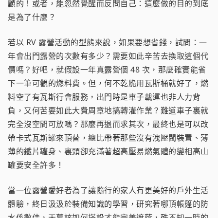
顧的！或者，能忽然覺醒而反問自己：這麼做的目的到底
是為了什麼？
若以 RV 露營活動的型態來說，如果要想省錢，試問：一
年會出門露營的次數有多少？需要如此辛苦去換取這個代
價嗎？好吧，就假設一年真露營個 48 次，那麼確實能省
下一筆可觀的燃料費。但，何不乾脆用瓦斯桶就好了，燃
料空了有瓦斯行會服務，出門時是車子載運也非人力背
負，又何苦要如此大費周章地搞轉灌作業？難道車子裏就
完全沒空間可放嗎？那麼再退而求其次，最終也是可以改
帶卡式瓦斯罐來頂替，總比帶著那些沒有洩壓閥裝置、薄
薄的鐵片罐身、裏頭卻充滿著超高壓易燃氣體的變相高山
罐要安全許多！
當一位露營愛好者為了讓隨行的家人有更美好的戶外生活
體驗，終日汲汲於裝備知識的學習，研究著哪頂帳篷的防
水係數佳，天幕該如何搭設才能完美遮蔭，殊不知一時的