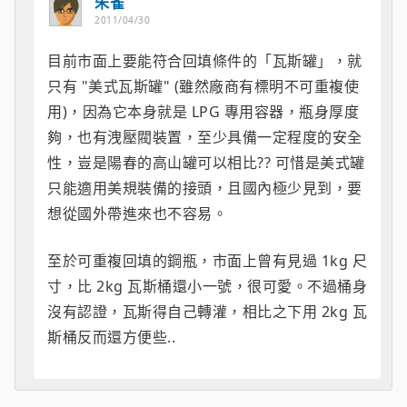
朱雀
2011/04/30
目前市面上要能符合回填條件的「瓦斯罐」，就
只有 "美式瓦斯罐" (雖然廠商有標明不可重複使
用)，因為它本身就是 LPG 專用容器，瓶身厚度
夠，也有洩壓閥裝置，至少具備一定程度的安全
性，豈是陽春的高山罐可以相比?? 可惜是美式罐
只能適用美規裝備的接頭，且國內極少見到，要
想從國外帶進來也不容易。
至於可重複回填的鋼瓶，市面上曾有見過 1kg 尺
寸，比 2kg 瓦斯桶還小一號，很可愛。不過桶身
沒有認證，瓦斯得自己轉灌，相比之下用 2kg 瓦
斯桶反而還方便些..