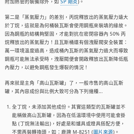
附加熱管的裝備除外，如
SP 剛炎
)。
第二是「蒸氣壓力」的差別，丙烷釋放出的蒸氣壓力遠大
於丁烷，這就是為何桶裝瓦斯會使用鋼瓶來裝填的緣故。
因為鋼瓶的結構夠堅固，才能對抗在密閉容器內 50% 丙
烷釋放出的蒸氣壓力！且瓦斯桶還有個洩壓閥安全裝置：
萬一環境溫度過高，造成桶內瓦斯的蒸氣壓力過大而導致
鋼瓶可能無法承受時，洩壓閥便會開啟釋放出瓦斯降低瓶
內壓力，以避免鋼瓶發生爆裂的情況！
再來就是主角「高山瓦斯罐」了，一般市售的高山瓦斯
罐，其內容成份與比例大致可分為下列幾種...
全丁烷，未添加其他成份。其實這類型的瓦斯罐並不
能稱做高山瓦斯罐，因為在低溫環境中使用可能會掛
點 (丁烷無法輸出)，好處是和爐具或燈具搭配方便，
不需再裝轉換頭，如：鹿牌 M-8251 (
圖片來源
)。