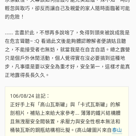
輕忽與取巧，卻反而讓自己及親愛的家人隨時面臨著可能
的危險！
...... 言盡於此，不想再多說啥了，免得到頭來被說成我是
在危言聳聽~ :Q 看過此文後能夠體認瞭解者便請姑且聽
之，不能接受者也無妨，就當我是在自言自語。總之露營
只是個戶外休閒活動，個人覺得實在沒必要搞到這種地
步，凡事還是要以安全為重才好，安全第一，這樣才能真
正地露得長長久久。
106/08/24 註記：
正好手上有「高山瓦斯罐」與「卡式瓦斯罐」的解
剖相片，補貼上來給大家參考... 薄薄的鐵片結構體
且無洩壓安全閥裝置，承壓力與安全性根本無法和
桶裝瓦斯的鋼瓶結構相比擬。(高山罐圖片來自
泰山