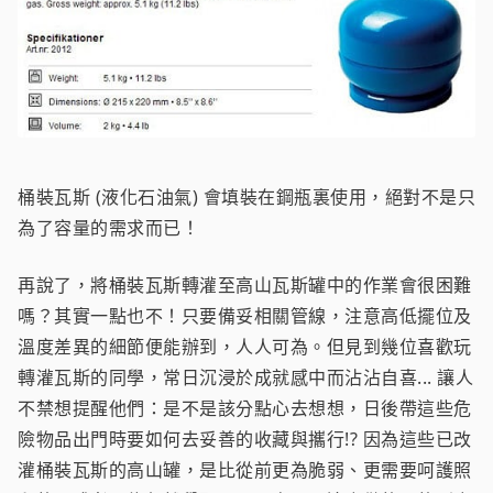
桶裝瓦斯 (液化石油氣) 會填裝在鋼瓶裏使用，絕對不是只
為了容量的需求而已！
再說了，將桶裝瓦斯轉灌至高山瓦斯罐中的作業會很困難
嗎？其實一點也不！只要備妥相關管線，注意高低擺位及
溫度差異的細節便能辦到，人人可為。但見到幾位喜歡玩
轉灌瓦斯的同學，常日沉浸於成就感中而沾沾自喜... 讓人
不禁想提醒他們：是不是該分點心去想想，日後帶這些危
險物品出門時要如何去妥善的收藏與攜行!? 因為這些已改
灌桶裝瓦斯的高山罐，是比從前更為脆弱、更需要呵護照