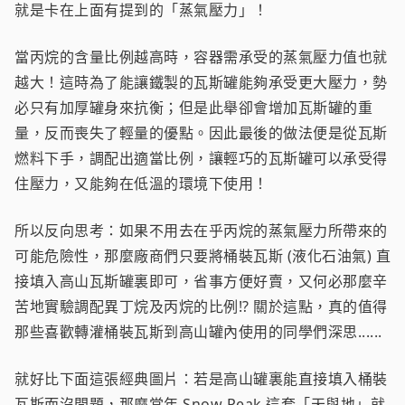
就是卡在上面有提到的「蒸氣壓力」！
當丙烷的含量比例越高時，容器需承受的蒸氣壓力值也就
越大！這時為了能讓鐵製的瓦斯罐能夠承受更大壓力，勢
必只有加厚罐身來抗衡；但是此舉卻會增加瓦斯罐的重
量，反而喪失了輕量的優點。因此最後的做法便是從瓦斯
燃料下手，調配出適當比例，讓輕巧的瓦斯罐可以承受得
住壓力，又能夠在低溫的環境下使用！
所以反向思考：如果不用去在乎丙烷的蒸氣壓力所帶來的
可能危險性，那麼廠商們只要將桶裝瓦斯 (液化石油氣) 直
接填入高山瓦斯罐裏即可，省事方便好賣，又何必那麼辛
苦地實驗調配異丁烷及丙烷的比例!? 關於這點，真的值得
那些喜歡轉灌桶裝瓦斯到高山罐內使用的同學們深思......
就好比下面這張經典圖片：若是高山罐裏能直接填入桶裝
瓦斯而沒問題，那麼當年 Snow Peak 這套「天與地」就