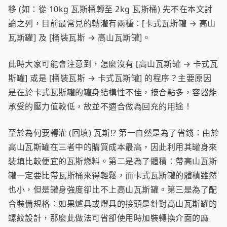
移 (如：從 10kg 瓦斯桶轉至 2kg 瓦斯桶) 先不在本文討
論之列，目前最常見的轉灌有兩種：[卡式瓦斯罐 → 高山
瓦斯罐] 及 [桶裝瓦斯 → 高山瓦斯罐]。
此時大家可能會注意到，怎麼沒有 [高山瓦斯罐 → 卡式瓦
斯罐] 或是 [桶裝瓦斯 → 卡式瓦斯罐] 的程序？主要原因
是在於卡式瓦斯罐的罐身結構性不佳，接合點多，容器能
承受的壓力值較低，故並不適合做為回充的用途！
至於為何要轉灌 (回填) 瓦斯!? 第一自然是為了省錢：由於
高山瓦斯罐在三者中的購買成本最高，因此利用其罐身來
裝填比較便宜的瓦斯燃料。第二是為了體積：帶高山瓦斯
罐一定要比帶瓦斯桶來得輕鬆，而卡式瓦斯罐的體積雖然
也小，但是罐身強度卻比不上高山瓦斯罐。第三是為了配
合裝備規格：如果爐具或燈具的接頭是針對高山瓦斯罐的
螺紋設計，那麼此做法可省卻使用時加裝轉換介面的麻