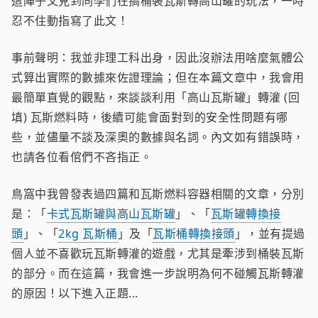
這陣子又見到同學們在搞桶裝瓦斯轉高山罐的玩法，一時
忍不住動指寫了此文！
事前聲明：我並非理工科出身，因此沒辦法用啥麼氣體公
式算出實際的數據來佐證理論；但在本篇文章中，我會用
最簡單直覺的觀點，來談談利用「高山瓦斯罐」轉灌 (回
填) 瓦斯燃料時，後續可能會面對到的安全性問題有哪
些，並儘量不談及深奧的數據與名詞。內文如有錯誤時，
也請各位看倌們不吝指正。
鳥窩中我曾發表過四篇和瓦斯燃料容器相關的文章，分別
是：「
卡式瓦斯罐與高山瓦斯罐
」、「
瓦斯罐轉換接
頭
」、「
2kg 瓦斯桶
」及「
瓦斯桶轉換接頭
」，並有提過
個人並不喜歡玩瓦斯轉灌的遊戲，尤其是牽涉到桶裝瓦斯
的部分。而在這篇，我會進一步說明為何不碰觸瓦斯轉灌
的原因！以下進入正題...