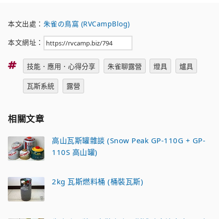
本文出處：
朱雀の鳥窩 (RVCampBlog)
本文網址：
標
技能．應用．心得分享
朱雀聊露營
燈具
爐具
籤
瓦斯系統
露營
相關文章
高山瓦斯罐雜談 (Snow Peak GP-110G + GP-
110S 高山罐)
2kg 瓦斯燃料桶 (桶裝瓦斯)