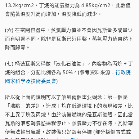
13.2kg/cm2，丁烷的蒸氣壓力為 4.85kg/cm2，此數值
會隨著溫度升高而增加，溫度降低而減少。
(六) 在密閉容器中，蒸氣壓力值並不會因瓦斯量多或量少
而有明顯不同，除非是瓦斯已近用鑿，蒸氣壓力值自然下
降而歸零。
(七) 桶裝瓦斯又稱做「液化石油氣」，內容物為丙烷 + 丁
烷的組合，分配比例各為 50%。(參考資料來源：
行政院
國家科學及技術委員會
)
所以從上面的說明可以了解到兩個重要觀念：第一個是
「沸點」的差別，造成丁烷在低溫環境下的表現較差，比
不上異丁烷及丙烷！由於裝備燃燒的是瓦斯氣體，因此當
瓦斯的液態轉氣態過程停止、蒸氣壓力不存在時，瓦斯罐
便無法輸出氣體，故裝備只好跟著停擺 (部分採倒置式或