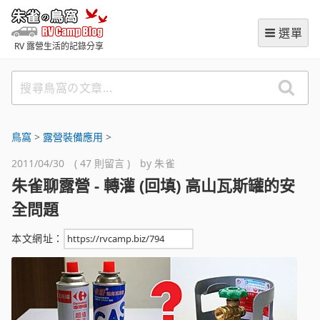
跳
朱雀の鳥窩 (RVCampBlog
至
選單
主
RV 露營生活的記錄分享
要
內
搜
容
尋
鳥
窩
鳥窩
>
露營裝備應用
>
の
2011/04/30 ( 47 則留言 ) by
朱雀
文
朱雀聊露營 - 轉灌 (回填) 高山瓦斯罐的安
章
全問題
本文網址：