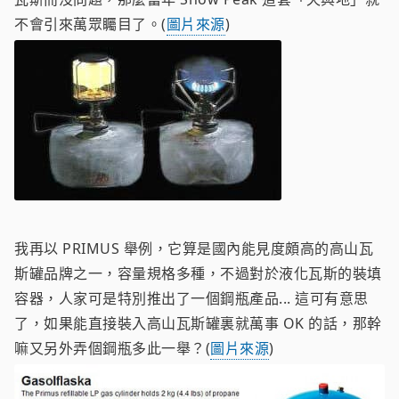
不會引來萬眾矚目了。(
圖片來源
)
我再以 PRIMUS 舉例，它算是國內能見度頗高的高山瓦
斯罐品牌之一，容量規格多種，不過對於液化瓦斯的裝填
容器，人家可是特別推出了一個鋼瓶產品... 這可有意思
了，如果能直接裝入高山瓦斯罐裏就萬事 OK 的話，那幹
嘛又另外弄個鋼瓶多此一舉？(
圖片來源
)