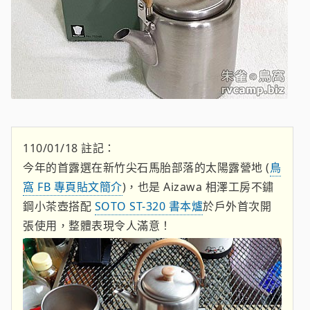
110/01/18 註記：
今年的首露選在新竹尖石馬胎部落的太陽露營地 (
鳥
窩 FB 專頁貼文簡介
)，也是 Aizawa 相澤工房不鏽
鋼小茶壺搭配
SOTO ST-320 書本爐
於戶外首次開
張使用，整體表現令人滿意！