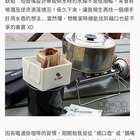
缺點：短壺嘴設計導致倒水時的水線不是很順暢，常會有
噴濺及逆流滴落情況！長久下來，讓我萌生再找一個順手
好用水壺的想法... 當然囉，想敗家時總能找到藉口也是不
爭的事實 XD
因有喝濾掛咖啡的習慣，剛開始我是從 "細口壺" 或 "鶴嘴