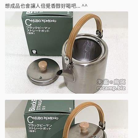
想成品也會讓人倍覺香醇好喝吧... ^^