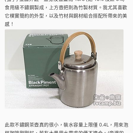
食用級不鏽鋼製成，上方壺把則為竹製材質。我尤其喜歡
它樸實簡約的外型，以及竹材與鋼材組合搭配所帶來的美
感！
此款不鏽鋼茶壺真的很小，裝水容量上限僅 0.4L，用來泡