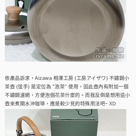
依產品訴求，Aizawa 相澤工房 (工房アイザワ) 不鏽鋼小
茶壺 (弦手) 是定位為 "泡茶" 使用，因此壺內有附加一個
不鏽鋼濾網，方便泡個花茶什麼的。而我反倒是想用這小
壺來煮開水沖咖啡，應是較少見的特殊用法吧~ XD