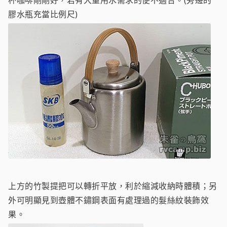
杯咖啡剛剛好，若有大量用水需求的便不適合。(旁邊的
膠水瓶充當比例尺)
上方的竹製提把可以轉折平放，利於縮減收納時體積；另
外可明顯見到壺體不鏽鋼表面有處理過的髮絲紋裝飾效
果。