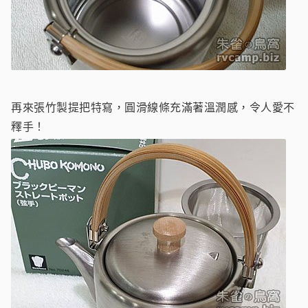
再來張竹製提把特寫，圓滑線條充滿著溫潤感，令人愛不
釋手！