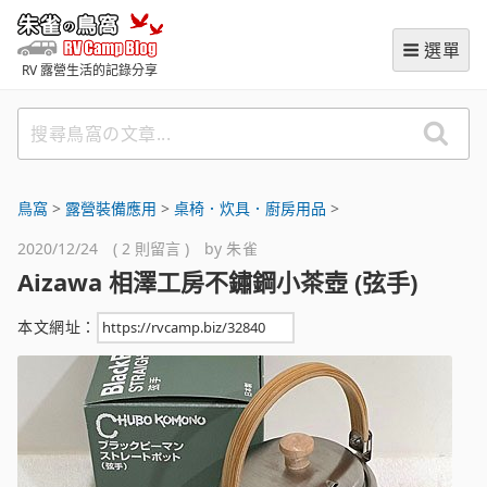
跳
朱雀の鳥窩 (RVCampBlog
至
選單
主
RV 露營生活的記錄分享
要
內
搜
容
尋
鳥
窩
鳥窩
>
露營裝備應用
>
桌椅．炊具．廚房用品
>
の
2020/12/24 ( 2 則留言 ) by
朱雀
文
Aizawa 相澤工房不鏽鋼小茶壺 (弦手)
章
本文網址：