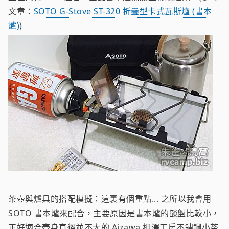
文章：
SOTO G-Stove ST-320 折疊型卡式瓦斯爐 (書本
爐)
)
茶壺與爐具的搭配模擬：這裏有個重點... 之所以我會用
SOTO 書本爐來配合，主要原因是書本爐的燄盤比較小，
正好適合壺身直徑並不大的 Aizawa 相澤工房不鏽鋼小茶