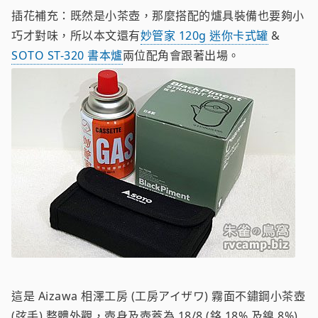
插花補充：既然是小茶壺，那麼搭配的爐具裝備也要夠小
巧才對味，所以本文還有
妙管家 120g 迷你卡式罐
&
SOTO ST-320 書本爐
兩位配角會跟著出場。
這是 Aizawa 相澤工房 (工房アイザワ) 霧面不鏽鋼小茶壺
(弦手) 整體外觀，壺身及壺蓋為 18/8 (鉻 18% 及鎳 8%)