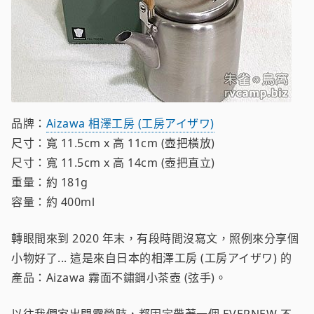
品牌：
Aizawa 相澤工房 (工房アイザワ)
尺寸：寬 11.5cm x 高 11cm (壺把橫放)
尺寸：寬 11.5cm x 高 14cm (壺把直立)
重量：約 181g
容量：約 400ml
轉眼間來到 2020 年末，有段時間沒寫文，照例來分享個
小物好了... 這是來自日本的相澤工房 (工房アイザワ) 的
產品：Aizawa 霧面不鏽鋼小茶壺 (弦手)。