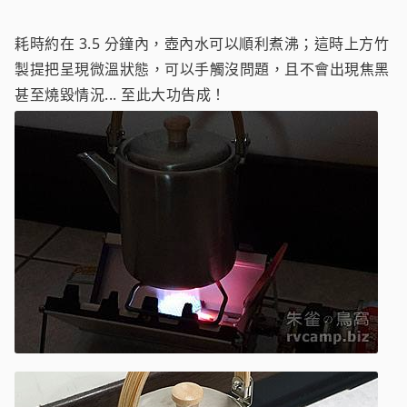
耗時約在 3.5 分鐘內，壺內水可以順利煮沸；這時上方竹
製提把呈現微溫狀態，可以手觸沒問題，且不會出現焦黑
甚至燒毀情況... 至此大功告成！