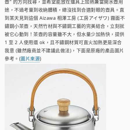
壺" 的方向找尋，並希望能放在爐具上加熱兼當開水壺用
途，不過考量到收納體積，總沒找到合適對眼的壺具。直
到某天見到這個 Aizawa 相澤工房 (工房アイザワ) 霧面不
鏽鋼小茶壺，天然竹材與不鏽鋼工藝的完美結合，立刻就
被它心動到！茶壺的容量雖不大，但水量少加熱快，提供
1 至 2 人使用還 ok，且不鏽鋼材質可直火加熱更是深合
我意 (雖然廠商並不建議此做法)，下面是原廠的產品圖片
參考。(
圖片來源
)