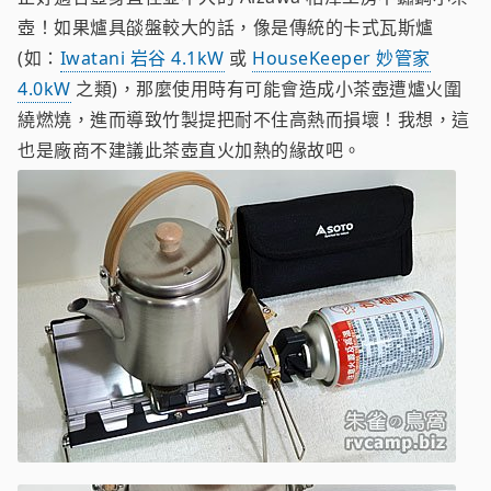
壺！如果爐具燄盤較大的話，像是傳統的卡式瓦斯爐
(如：
Iwatani 岩谷 4.1kW
或
HouseKeeper 妙管家
4.0kW
之類)，那麼使用時有可能會造成小茶壺遭爐火圍
繞燃燒，進而導致竹製提把耐不住高熱而損壞！我想，這
也是廠商不建議此茶壺直火加熱的緣故吧。