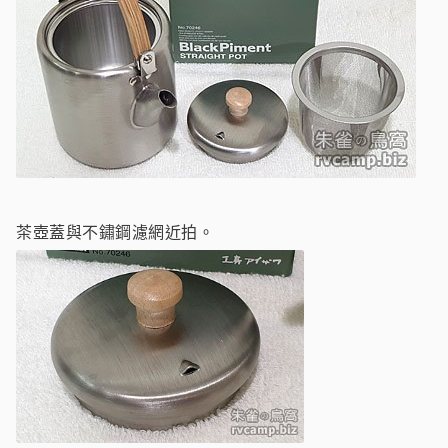
茶壺蓋與不鏽鋼濾網近拍。