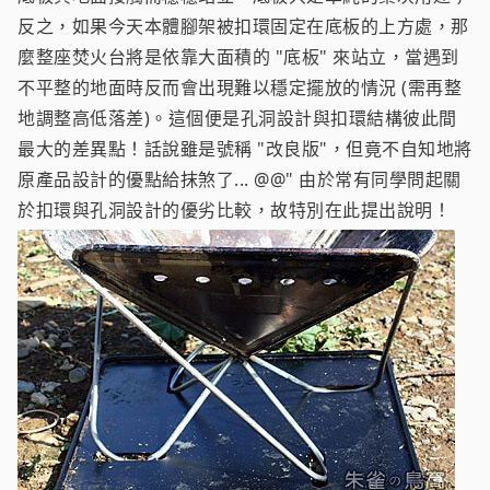
反之，如果今天本體腳架被扣環固定在底板的上方處，那
麼整座焚火台將是依靠大面積的 "底板" 來站立，當遇到
不平整的地面時反而會出現難以穩定擺放的情況 (需再整
地調整高低落差)。這個便是孔洞設計與扣環結構彼此間
最大的差異點！話說雖是號稱 "改良版"，但竟不自知地將
原產品設計的優點給抹煞了... @@" 由於常有同學問起關
於扣環與孔洞設計的優劣比較，故特別在此提出說明！