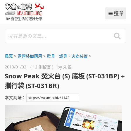
跳
朱雀の鳥窩 (RVCampBlog
至
選單
主
RV 露營生活的記錄分享
要
內
搜
容
尋
鳥
窩
鳥窩
>
露營裝備應用
>
燈具．爐具．火媒裝置
>
の
2013/01/02 ( 12 則留言 ) by
朱雀
文
Snow Peak 焚火台 (S) 底板 (ST-031BP) +
章
攜行袋 (ST-031BR)
本文網址：