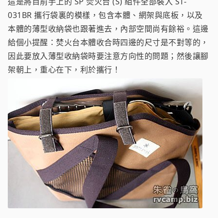
這是將目前手上的 SP 焚火台 (S) 組件全部裝入 ST-
031BR 攜行袋裏的模樣，包含本體、網架與底板，以及
本體的薄型收納袋也跟著進去，內部空間尚有餘裕。這邊
給個小提醒：焚火台本體收合時四邊的尺寸是不對等的，
因此要放入薄型收納袋時要注意方向性的問題；然後讓腳
架朝上，重心在下，利於攜行！