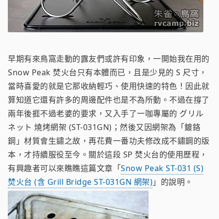
早期有來鳥窩走動的露友們或許有印象，一開始我在用的
Snow Peak 焚火台只有本體而已，且是少見的 S 尺寸，
當時喜愛的就是它那收納輕巧、使用快速的特色！因此就
算知道它還有許多的周邊配件也是不為所動。不過在撐了
兩年後捱不過老婆的要求，又入手了一咖專屬的 グリル
ネット 燒烤網架 (ST-031GN)；然後又因網架為「鍍鉻
鋼」材質會生鏽之故，再花費一番功夫修改成不鏽鋼的版
本，才持續服役至今。關於這段 SP 焚火台的使用歷程，
有興趣者可以來瞧瞧這篇文章「
Snow Peak ST-031 (S)
焚火台 (含 Grill Bridge ST-031GN 網架)
」的說明。