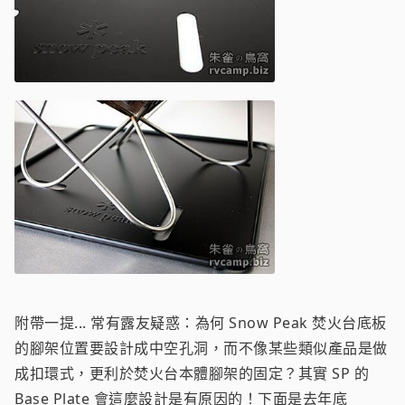
附帶一提... 常有露友疑惑：為何 Snow Peak 焚火台底板
的腳架位置要設計成中空孔洞，而不像某些類似產品是做
成扣環式，更利於焚火台本體腳架的固定？其實 SP 的
Base Plate 會這麼設計是有原因的！下面是去年底