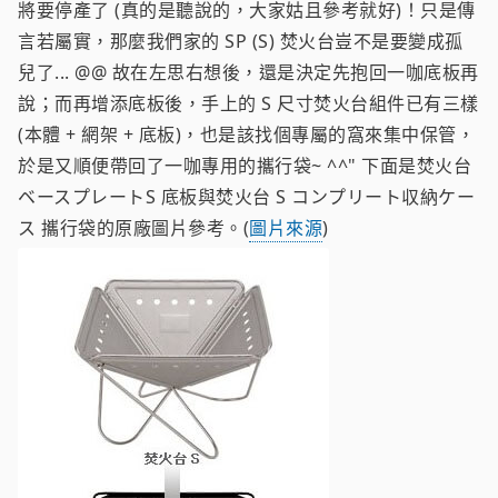
將要停產了 (真的是聽說的，大家姑且參考就好)！只是傳
言若屬實，那麼我們家的 SP (S) 焚火台豈不是要變成孤
兒了... @@ 故在左思右想後，還是決定先抱回一咖底板再
說；而再增添底板後，手上的 S 尺寸焚火台組件已有三樣
(本體 + 網架 + 底板)，也是該找個專屬的窩來集中保管，
於是又順便帶回了一咖專用的攜行袋~ ^^" 下面是焚火台
ベースプレートS 底板與焚火台 S コンプリート収納ケー
ス 攜行袋的原廠圖片參考。(
圖片來源
)