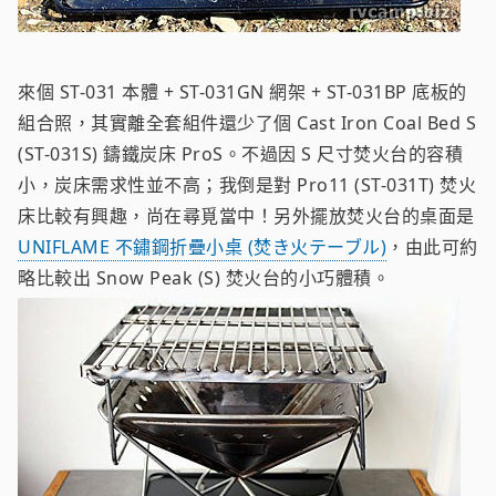
來個 ST-031 本體 + ST-031GN 網架 + ST-031BP 底板的
組合照，其實離全套組件還少了個 Cast Iron Coal Bed S
(ST-031S) 鑄鐵炭床 ProS。不過因 S 尺寸焚火台的容積
小，炭床需求性並不高；我倒是對 Pro11 (ST-031T) 焚火
床比較有興趣，尚在尋覓當中！另外擺放焚火台的桌面是
UNIFLAME 不鏽鋼折疊小桌 (焚き火テーブル)
，由此可約
略比較出 Snow Peak (S) 焚火台的小巧體積。