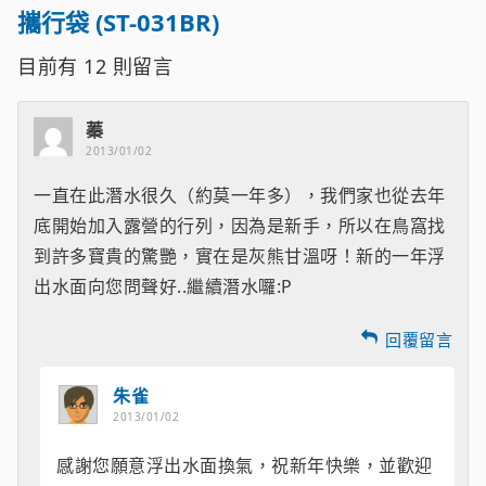
攜行袋 (ST-031BR)
目前有
12
則留言
蓁
2013/01/02
一直在此潛水很久（約莫一年多），我們家也從去年
底開始加入露營的行列，因為是新手，所以在鳥窩找
到許多寶貴的驚艷，實在是灰熊甘溫呀！新的一年浮
出水面向您問聲好..繼續潛水囉:P
回覆留言
朱雀
2013/01/02
感謝您願意浮出水面換氣，祝新年快樂，並歡迎