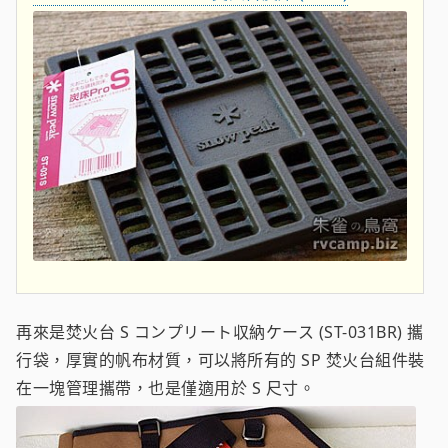
再來是焚火台 S コンプリート収納ケース (ST-031BR) 攜
行袋，厚實的帆布材質，可以將所有的 SP 焚火台組件裝
在一塊管理攜帶，也是僅適用於 S 尺寸。