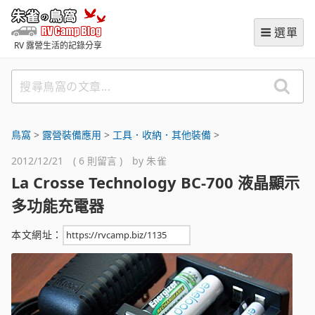
跳
朱雀の鳥窩 (RVCampBlog
至
選單
主
RV 露營生活的記錄分享
要
內
搜
容
尋
鳥
窩
鳥窩
>
露營裝備應用
>
工具．收納．其他裝備
>
の
2012/12/21 ( 6 則留言 ) by
朱雀
文
La Crosse Technology BC-700 液晶顯示
章
多功能充電器
本文網址：