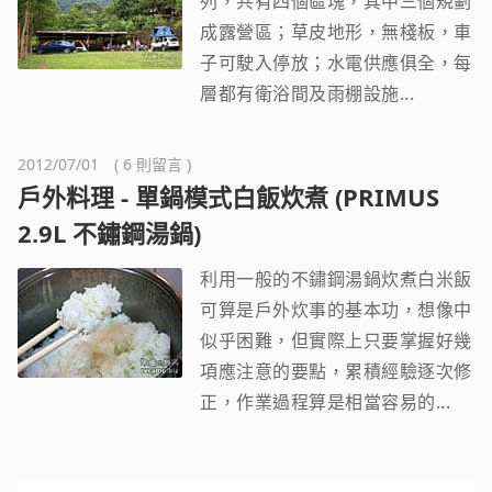
列，共有四個區塊，其中三個規劃
成露營區；草皮地形，無棧板，車
子可駛入停放；水電供應俱全，每
層都有衛浴間及雨棚設施...
2012/07/01 ( 6 則留言 )
戶外料理 - 單鍋模式白飯炊煮 (PRIMUS
2.9L 不鏽鋼湯鍋)
利用一般的不鏽鋼湯鍋炊煮白米飯
可算是戶外炊事的基本功，想像中
似乎困難，但實際上只要掌握好幾
項應注意的要點，累積經驗逐次修
正，作業過程算是相當容易的...