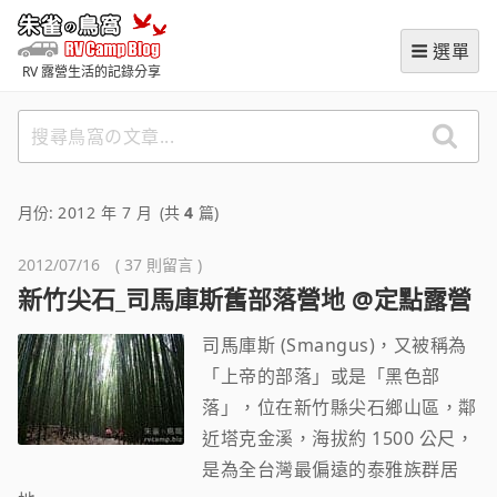
跳
朱雀の鳥窩 (RVCampBlog
至
選單
主
RV 露營生活的記錄分享
要
內
搜
容
尋
鳥
窩
月份:
2012 年 7 月
(共
4
篇)
の
文
2012/07/16 ( 37 則留言 )
章
新竹尖石_司馬庫斯舊部落營地 @定點露營
司馬庫斯 (Smangus)，又被稱為
「上帝的部落」或是「黑色部
落」，位在新竹縣尖石鄉山區，鄰
近塔克金溪，海拔約 1500 公尺，
是為全台灣最偏遠的泰雅族群居