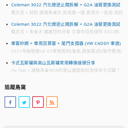
Coleman 3022 汽化燈逆止閥拆解 + G2A 油管更換測試
ID : jmh****** 电话 ： 718 791 ****
龔文吉 » 好的 感謝朱雀大 如長度一樣 直徑大一些些 就好
解決 趁有貨時先備著 不然零件越來越貴 跟10幾年前買的
Coleman 3022 汽化燈逆止閥拆解 + G2A 油管更換測試
時候 貴不少 感恩
龔文吉 » 朱雀大 感謝您的分享 文章中您有提到 3022的
油管是222A-2991 想找一個來備用 目前遍尋不著 只有在
車窗紗網 + 車用百葉窗 + 尾門支撐器 (VW CADDY 車旅)
日亞 有看到226-2991編號的油管 不知有無通用 感恩
2021年納智捷U6 GT車款用的(後坐,透氣窗)的(製作費用)
» 您好。 2021年納智捷U6 GT車款用的(後坐,透氣窗)的
卡式瓦斯罐與高山瓦斯罐常用轉換接頭分享
(製作費用)。 請問：多少? Line 0952xxx7xx 李小姐
Ho Tsai » 請教朱雀MSR的登山爐頭如何改接到卡式罐？
是否有現成的改裝接頭？謝謝？
追蹤鳥窩