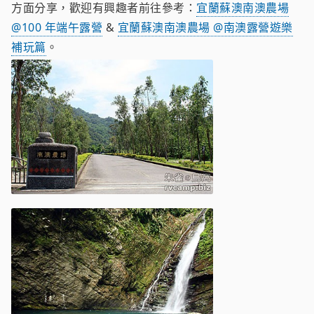
方面分享，歡迎有興趣者前往參考：
宜蘭蘇澳南澳農場
@100 年端午露營
&
宜蘭蘇澳南澳農場 @南澳露營遊樂
補玩篇
。