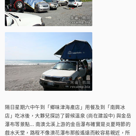
隔日星期六中午到「鄉味津海產店」用餐及到「南興冰
店」吃冰後，大夥兒探訪了碧候溫泉 (尚在建設中) 與金岳
瀑布等景點... 南澳北溪上游的金岳瀑布確實是炎夏時節的
戲水天堂，路程不像澳花瀑布那般遙遠而較容易親近，所