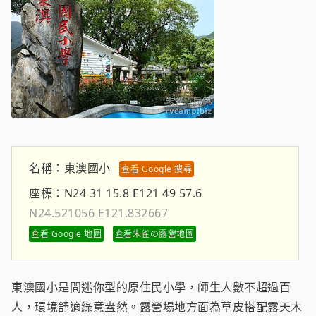
名稱：
東澳國小
查看 Google 搜尋
座標：
N24 31 15.8 E121 49 57.6
N24.521056 E121.832667
查看 Google 地圖
查看朱雀の露營地圖
東澳國小是間迷你型的原住民小學，師生人數不超過百
人，環境舒適綠意盎然。露營場地方面為草皮搭配露天木