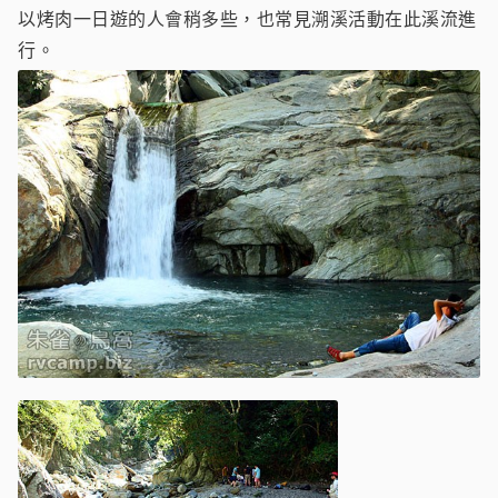
以烤肉一日遊的人會稍多些，也常見溯溪活動在此溪流進
行。