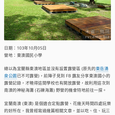
日期：103年10月05日
營地：東澳國民小學
總以為宜蘭縣東澳地區並沒有設置露營區 (原先的
東岳湧
泉公園
已不可露營)，前陣子見到 FB 露友分享東澳國小的
露營記錄，才曉得這間學校也有開放露營，故利用這次到
南澳的神秘海灘 (石礫海灘) 野營的機會特地前往一探。
宜蘭南澳 (東澳) 是個適合定點露營、花幾天時間四處玩樂
的好所在，我曾經寫過幾篇相關文章，並以吃、住、玩三