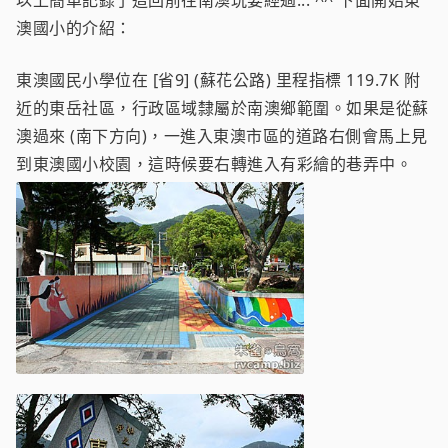
以上簡單記錄了這回前往南澳玩耍經過... ^^ 下面開始東
澳國小的介紹：
東澳國民小學位在 [省9] (蘇花公路) 里程指標 119.7K 附
近的東岳社區，行政區域隸屬於南澳鄉範圍。如果是從蘇
澳過來 (南下方向)，一進入東澳市區的道路右側會馬上見
到東澳國小校園，這時候要右轉進入有彩繪的巷弄中。