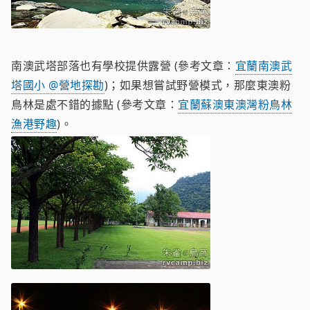
南澳武塔部落也有學校提供露營 (參考文章：
宜蘭南澳武
塔國小 @營地探勘
)；如果想嘗試野營模式，那麼東澳粉
鳥林是處不錯的據點 (參考文章：
宜蘭蘇澳東澳灣粉鳥林
漁港野趣
)。