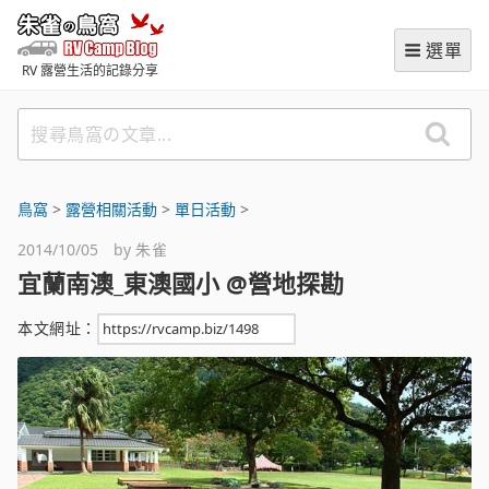
跳
朱雀の鳥窩 (RVCampBlog
至
選單
主
RV 露營生活的記錄分享
要
內
搜
容
尋
鳥
窩
鳥窩
>
‌露營相關活動
>
單日活動
>
の
2014/10/05 by
朱雀
文
宜蘭南澳_東澳國小 @營地探勘
章
本文網址：