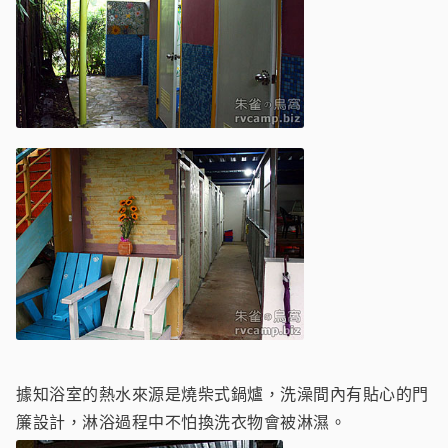
據知浴室的熱水來源是燒柴式鍋爐，洗澡間內有貼心的門
簾設計，淋浴過程中不怕換洗衣物會被淋濕。