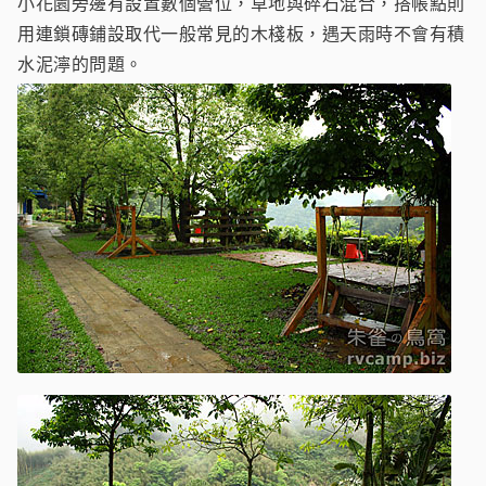
小花園旁邊有設置數個營位，草地與碎石混合，搭帳點則
用連鎖磚鋪設取代一般常見的木棧板，遇天雨時不會有積
水泥濘的問題。