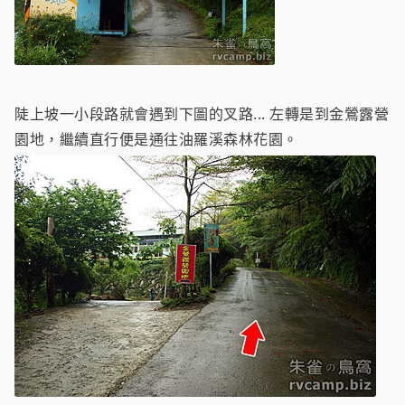
陡上坡一小段路就會遇到下圖的叉路... 左轉是到金鶯露營
園地，繼續直行便是通往油羅溪森林花園。