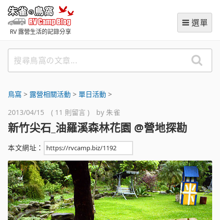
跳
朱雀の鳥窩 (RVCampBlog
至
選單
主
RV 露營生活的記錄分享
要
內
搜
容
尋
鳥
窩
鳥窩
>
‌露營相關活動
>
單日活動
>
の
2013/04/15 ( 11 則留言 ) by
朱雀
文
新竹尖石_油羅溪森林花園 @營地探勘
章
本文網址：