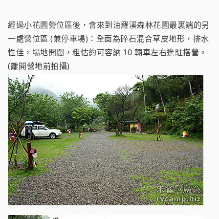
經過小花園營位區後，會來到油羅溪森林花園最裏端的另
一處營位區 (兼停車場)：全面為碎石混合草皮地形，排水
性佳，場地開闊，粗估約可容納 10 輛車左右進駐搭營。
(離開營地前拍攝)