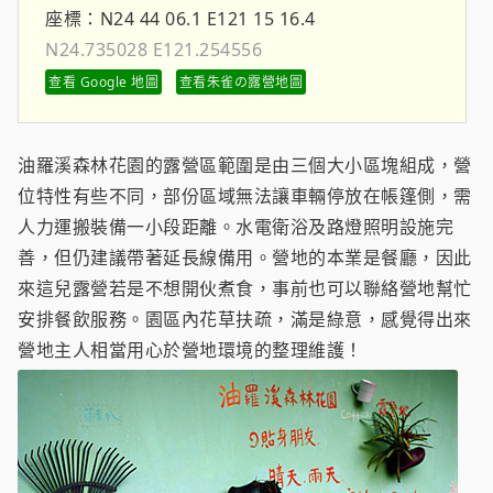
座標：
N24 44 06.1 E121 15 16.4
N24.735028 E121.254556
查看 Google 地圖
查看朱雀の露營地圖
油羅溪森林花園的露營區範圍是由三個大小區塊組成，營
位特性有些不同，部份區域無法讓車輛停放在帳篷側，需
人力運搬裝備一小段距離。水電衛浴及路燈照明設施完
善，但仍建議帶著延長線備用。營地的本業是餐廳，因此
來這兒露營若是不想開伙煮食，事前也可以聯絡營地幫忙
安排餐飲服務。園區內花草扶疏，滿是綠意，感覺得出來
營地主人相當用心於營地環境的整理維護！