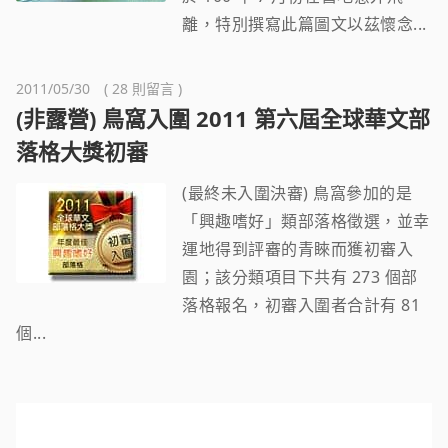
離，特別撰寫此篇圖文以茲懷念...
2011/05/30 ( 28 則留言 )
(非露營) 鳥窩入圍 2011 第六屆全球華文部
落格大獎初審
(最終未入圍決審) 鳥窩參加的是
「興趣嗜好」類部落格徵選，並幸
運地得到評審的青睞而獲初審入
園；該分類項目下共有 273 個部
落格報名，初審入圍者合計有 81
個...