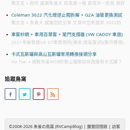
龔文吉 » 好的 感謝朱雀大 如長度一樣 直徑大一些些 就好
解決 趁有貨時先備著 不然零件越來越貴 跟10幾年前買的
Coleman 3022 汽化燈逆止閥拆解 + G2A 油管更換測試
時候 貴不少 感恩
龔文吉 » 朱雀大 感謝您的分享 文章中您有提到 3022的
油管是222A-2991 想找一個來備用 目前遍尋不著 只有在
車窗紗網 + 車用百葉窗 + 尾門支撐器 (VW CADDY 車旅)
日亞 有看到226-2991編號的油管 不知有無通用 感恩
2021年納智捷U6 GT車款用的(後坐,透氣窗)的(製作費用)
» 您好。 2021年納智捷U6 GT車款用的(後坐,透氣窗)的
卡式瓦斯罐與高山瓦斯罐常用轉換接頭分享
(製作費用)。 請問：多少? Line 0952xxx7xx 李小姐
Ho Tsai » 請教朱雀MSR的登山爐頭如何改接到卡式罐？
是否有現成的改裝接頭？謝謝？
追蹤鳥窩
©2008-2026
朱雀の鳥窩 (RVCampBlog)
|
露營回憶錄
|
訪客