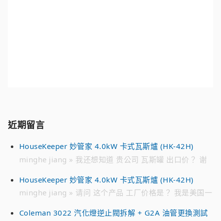
近期留言
HouseKeeper 妙管家 4.0kW 卡式瓦斯爐 (HK-42H)
minghe jiang » 我还想知道 贵公司 瓦斯罐 出口价？ 谢
谢
HouseKeeper 妙管家 4.0kW 卡式瓦斯爐 (HK-42H)
minghe jiang » 请问 这个产品 工厂价格是？ 我是美国一
家 批发 瓦斯罐公司 请加我的 微信 联系我 谢谢 WECHAT
Coleman 3022 汽化燈逆止閥拆解 + G2A 油管更換測試
ID : jmh****** 电话 ： 718 791 ****