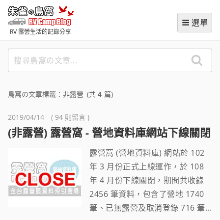
跳
朱雀の鳥窩 (RVCampBlog
至
選單
主
RV 露營生活的記錄分享
要
內
搜
容
尋
鳥
窩
鳥窩の文章標籤：非露營
(共
4
篇)
の
文
2019/04/14 ( 94 則留言 )
章
(非露營) 露營窩 - 營地資料庫網站下線關閉
露營窩 (營地資料庫) 網站於 102
年 3 月份正式上線運作，於 108
年 4 月份下線關閉，期間共收錄
2456 筆資料，包含了營地 1740
筆、已無露營及取消登錄 716 筆...