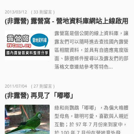
2013/03/12 ( 33 則留言 )
(非露營) 露營窩 - 營地資料庫網站上線啟用
露營窩是個公開的線上資料庫，讓
露友們可以隨時進去查找國內露營
區相關資料，並具有自適應寬度版
面、篩選條件搜尋以及露友們的部
落格文章連結參考等特色...
2011/07/04 ( 27 則留言 )
(非露營) 再見了「嘟嘟」
綠和尚鸚鵡「嘟嘟」，為偏大格體
型母鳥，聰明可愛，喜歡與人親近
互動；於 97 年 7 月份來到家中，
於 100 年 7 月份在營地意外飛