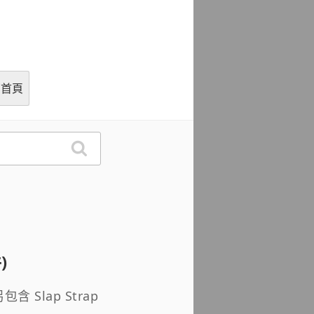
g)
窩首頁
)
含 Slap Strap