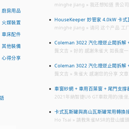
minghe jiang » 我还想知道 贵
．廚房用品
谢谢
HouseKeeper 妙管家 4.0kW 卡式
．火媒裝置
minghe jiang » 请问 这个产品
．車床配件
一家 批发 瓦斯罐公司 请加我的 微
WECHAT ID : jmh****** 电话 ： 7
Coleman 3022 汽化燈逆止閥拆解 
．其他裝備
試
龔文吉 » 好的 感謝朱雀大 如長度
．心得分享
好解決 趁有貨時先備著 不然零件越
買的時候 貴不少 感恩
Coleman 3022 汽化燈逆止閥拆解 
試
龔文吉 » 朱雀大 感謝您的分享 文章
油管是222A-2991 想找一個來備
在日亞 有看到226-2991編號的油
車窗紗網 + 車用百葉窗 + 尾門支撐器 
旅)
2021年納智捷U6 GT車款用的(後坐
鳥語
用) » 您好。 2021年納智捷U6 G
窗)的(製作費用)。 請問：多少? Line 
卡式瓦斯罐與高山瓦斯罐常用轉換
姐
Ho Tsai » 請教朱雀MSR的登
罐？是否有現成的改裝接頭？謝謝