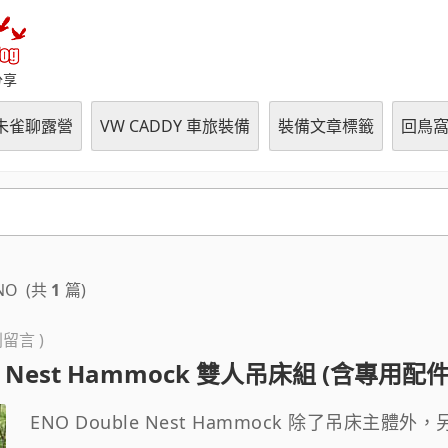
朱雀の鳥窩 (RVCampBlo
分享
朱雀聊露營
VW CADDY 車旅裝備
裝備文章標籤
回鳥
NO
(共
1
篇)
則留言 )
le Nest Hammock 雙人吊床組 (含專用配件
ENO Double Nest Hammock 除了吊床主體外，另包