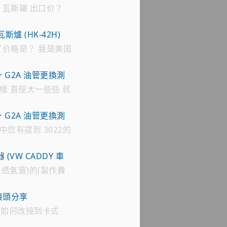
公司 瓦斯罐 出口价？
瓦斯爐 (HK-42H)
 工厂价格是？ 我是美国
信 联系我 谢谢
18 791 ****
+ G2A 油管更換測
一樣 直徑大一些些 就
來越貴 跟10幾年前
+ G2A 油管更換測
中您有提到 3022的
用 目前遍尋不著 只有
管 不知有無通用 感恩
(VW CADDY 車
,透氣窗)的(製作費
T車款用的(後坐,透氣
0952xxx7xx 李小
接頭分享
山爐頭如何改接到卡式
？