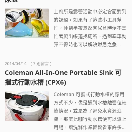
上廁所是露營活動中必定會面對到
的課題，如果有了這些小工具幫
忙，睡到半夜忽然有尿意時便不需
忙著爬出帳篷找廁所，遇到塞車動
彈不得時也可以解決燃眉之急...
2014/04/14 ( 7 則留言 )
Coleman All-In-One Portable Sink 可
攜式行動水槽 (CPX6)
Coleman 可攜式行動水槽的應用
方式不少，像是遇到水槽離營位較
遠情況，或是為了避免水資源浪
費，那麼此咖行動水槽便可以派上
用場，讓洗滌作業輕鬆省事許多...