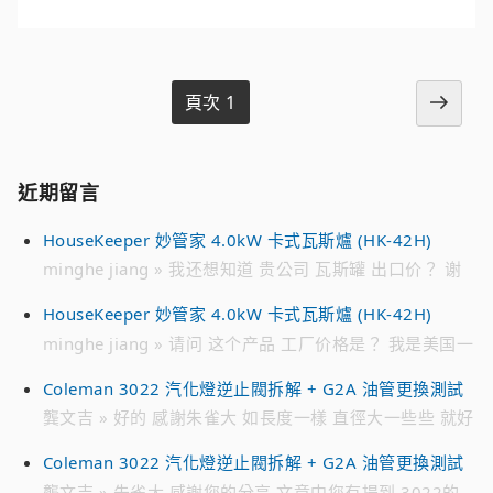
下
頁次
1
文
一
頁
章
近期留言
分
頁
HouseKeeper 妙管家 4.0kW 卡式瓦斯爐 (HK-42H)
minghe jiang » 我还想知道 贵公司 瓦斯罐 出口价？ 谢
谢
HouseKeeper 妙管家 4.0kW 卡式瓦斯爐 (HK-42H)
minghe jiang » 请问 这个产品 工厂价格是？ 我是美国一
家 批发 瓦斯罐公司 请加我的 微信 联系我 谢谢 WECHAT
Coleman 3022 汽化燈逆止閥拆解 + G2A 油管更換測試
ID : jmh****** 电话 ： 718 791 ****
龔文吉 » 好的 感謝朱雀大 如長度一樣 直徑大一些些 就好
解決 趁有貨時先備著 不然零件越來越貴 跟10幾年前買的
Coleman 3022 汽化燈逆止閥拆解 + G2A 油管更換測試
時候 貴不少 感恩
龔文吉 » 朱雀大 感謝您的分享 文章中您有提到 3022的