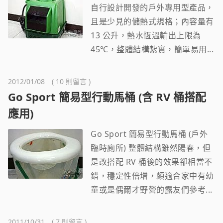
自行設計開發的戶外專用型產品，
且是少見的儲熱式規格；內容量有
13 公升，熱水恆溫輸出上限為
45℃，整體結構紮實，簡單易用...
2012/01/08 ( 10 則留言 )
Go Sport 簡易型行動馬桶 (含 RV 桶搭配
應用)
Go Sport 簡易型行動馬桶 (戶外
臨時廁所) 整體結構雖然陽春，但
是改搭配 RV 桶後的效果卻相當不
錯，穩定性倍增，頗適合家中有幼
童或是偶爾才野營的露友們參考...
2011/10/31 ( 7 則留言 )