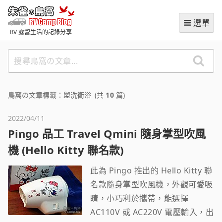
跳
朱雀の鳥窩 (RVCampBlog
至
選單
主
RV 露營生活的記錄分享
要
內
搜
容
尋
鳥
窩
鳥窩の文章標籤：盥洗衛浴
(共
10
篇)
の
文
2022/04/11
章
Pingo 品工 Travel Qmini 隨身掌型吹風
機 (Hello Kitty 聯名款)
此為 Pingo 推出的 Hello Kitty 聯
名款隨身掌型吹風機，外觀可愛吸
睛，小巧利於攜帶，能選擇
AC110V 或 AC220V 電壓輸入，出