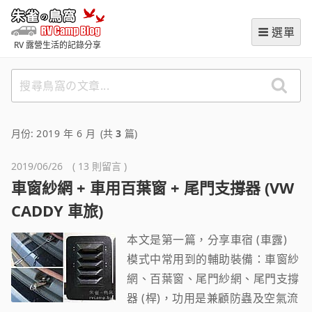
跳
朱雀の鳥窩 (RVCampBlog
至
選單
主
RV 露營生活的記錄分享
要
內
搜
容
尋
鳥
窩
月份:
2019 年 6 月
(共
3
篇)
の
文
2019/06/26 ( 13 則留言 )
章
車窗紗網 + 車用百葉窗 + 尾門支撐器 (VW
CADDY 車旅)
本文是第一篇，分享車宿 (車露)
模式中常用到的輔助裝備：車窗紗
網、百葉窗、尾門紗網、尾門支撐
器 (桿)，功用是兼顧防蟲及空氣流