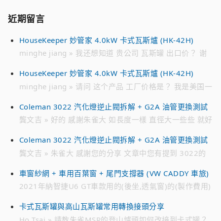
近期留言
HouseKeeper 妙管家 4.0kW 卡式瓦斯爐 (HK-42H)
minghe jiang » 我还想知道 贵公司 瓦斯罐 出口价？ 谢
谢
HouseKeeper 妙管家 4.0kW 卡式瓦斯爐 (HK-42H)
minghe jiang » 请问 这个产品 工厂价格是？ 我是美国一
家 批发 瓦斯罐公司 请加我的 微信 联系我 谢谢 WECHAT
Coleman 3022 汽化燈逆止閥拆解 + G2A 油管更換測試
ID : jmh****** 电话 ： 718 791 ****
龔文吉 » 好的 感謝朱雀大 如長度一樣 直徑大一些些 就好
解決 趁有貨時先備著 不然零件越來越貴 跟10幾年前買的
Coleman 3022 汽化燈逆止閥拆解 + G2A 油管更換測試
時候 貴不少 感恩
龔文吉 » 朱雀大 感謝您的分享 文章中您有提到 3022的
油管是222A-2991 想找一個來備用 目前遍尋不著 只有在
車窗紗網 + 車用百葉窗 + 尾門支撐器 (VW CADDY 車旅)
日亞 有看到226-2991編號的油管 不知有無通用 感恩
2021年納智捷U6 GT車款用的(後坐,透氣窗)的(製作費用)
» 您好。 2021年納智捷U6 GT車款用的(後坐,透氣窗)的
卡式瓦斯罐與高山瓦斯罐常用轉換接頭分享
(製作費用)。 請問：多少? Line 0952xxx7xx 李小姐
Ho Tsai » 請教朱雀MSR的登山爐頭如何改接到卡式罐？