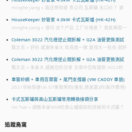
minghe jiang » 我还想知道 贵公司 瓦斯罐 出口价？ 谢
谢
HouseKeeper 妙管家 4.0kW 卡式瓦斯爐 (HK-42H)
minghe jiang » 请问 这个产品 工厂价格是？ 我是美国一
家 批发 瓦斯罐公司 请加我的 微信 联系我 谢谢 WECHAT
Coleman 3022 汽化燈逆止閥拆解 + G2A 油管更換測試
ID : jmh****** 电话 ： 718 791 ****
龔文吉 » 好的 感謝朱雀大 如長度一樣 直徑大一些些 就好
解決 趁有貨時先備著 不然零件越來越貴 跟10幾年前買的
Coleman 3022 汽化燈逆止閥拆解 + G2A 油管更換測試
時候 貴不少 感恩
龔文吉 » 朱雀大 感謝您的分享 文章中您有提到 3022的
油管是222A-2991 想找一個來備用 目前遍尋不著 只有在
車窗紗網 + 車用百葉窗 + 尾門支撐器 (VW CADDY 車旅)
日亞 有看到226-2991編號的油管 不知有無通用 感恩
2021年納智捷U6 GT車款用的(後坐,透氣窗)的(製作費用)
» 您好。 2021年納智捷U6 GT車款用的(後坐,透氣窗)的
卡式瓦斯罐與高山瓦斯罐常用轉換接頭分享
(製作費用)。 請問：多少? Line 0952xxx7xx 李小姐
Ho Tsai » 請教朱雀MSR的登山爐頭如何改接到卡式罐？
是否有現成的改裝接頭？謝謝？
追蹤鳥窩