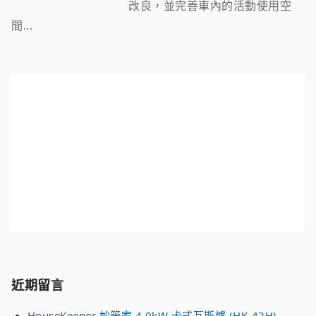
改良，並完善車內的活動使用空
間...
近期留言
HouseKeeper 妙管家 4.0kW 卡式瓦斯爐 (HK-42H)