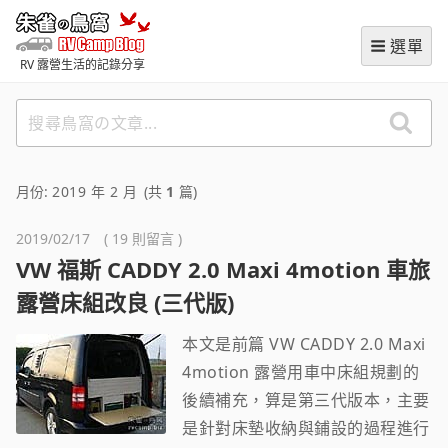
跳
朱雀の鳥窩 (RVCampBlog
至
選單
主
RV 露營生活的記錄分享
要
內
搜
容
尋
鳥
窩
月份:
2019 年 2 月
(共
1
篇)
の
文
2019/02/17 ( 19 則留言 )
章
VW 福斯 CADDY 2.0 Maxi 4motion 車旅
露營床組改良 (三代版)
本文是前篇 VW CADDY 2.0 Maxi
4motion 露營用車中床組規劃的
後續補充，算是第三代版本，主要
是針對床墊收納與鋪設的過程進行