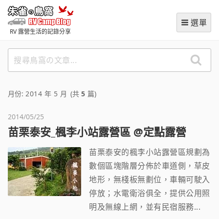
跳
朱雀の鳥窩 (RVCampBlog
至
選單
主
RV 露營生活的記錄分享
要
內
搜
容
尋
鳥
窩
月份:
2014 年 5 月
(共
5
篇)
の
文
2014/05/25
章
苗栗泰安_楓李小站露營區 @定點露營
苗栗泰安的楓李小站露營區規劃為
數個區塊階層分佈於車道側，草皮
地形，無棧板無劃位，車輛可駛入
停放；水電衛浴俱全，提供公用照
明及無線上網，並有民宿服務...