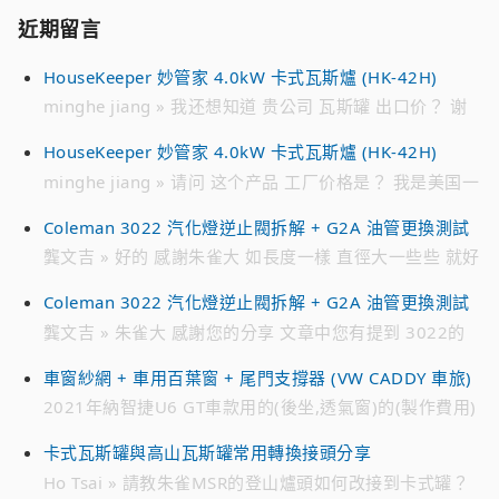
近期留言
HouseKeeper 妙管家 4.0kW 卡式瓦斯爐 (HK-42H)
minghe jiang » 我还想知道 贵公司 瓦斯罐 出口价？ 谢
谢
HouseKeeper 妙管家 4.0kW 卡式瓦斯爐 (HK-42H)
minghe jiang » 请问 这个产品 工厂价格是？ 我是美国一
家 批发 瓦斯罐公司 请加我的 微信 联系我 谢谢 WECHAT
Coleman 3022 汽化燈逆止閥拆解 + G2A 油管更換測試
ID : jmh****** 电话 ： 718 791 ****
龔文吉 » 好的 感謝朱雀大 如長度一樣 直徑大一些些 就好
解決 趁有貨時先備著 不然零件越來越貴 跟10幾年前買的
Coleman 3022 汽化燈逆止閥拆解 + G2A 油管更換測試
時候 貴不少 感恩
龔文吉 » 朱雀大 感謝您的分享 文章中您有提到 3022的
油管是222A-2991 想找一個來備用 目前遍尋不著 只有在
車窗紗網 + 車用百葉窗 + 尾門支撐器 (VW CADDY 車旅)
日亞 有看到226-2991編號的油管 不知有無通用 感恩
2021年納智捷U6 GT車款用的(後坐,透氣窗)的(製作費用)
» 您好。 2021年納智捷U6 GT車款用的(後坐,透氣窗)的
卡式瓦斯罐與高山瓦斯罐常用轉換接頭分享
(製作費用)。 請問：多少? Line 0952xxx7xx 李小姐
Ho Tsai » 請教朱雀MSR的登山爐頭如何改接到卡式罐？