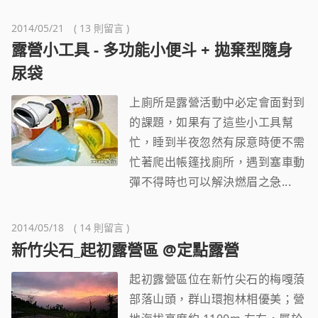
2014/05/21 ( 13 則留言 )
露營小工具 - 多功能小便斗 + 拋棄型隨身
尿袋
上廁所是露營活動中必定會面對到
的課題，如果有了這些小工具幫
忙，睡到半夜忽然有尿意時便不需
忙著爬出帳篷找廁所，遇到塞車動
彈不得時也可以解決燃眉之急...
2014/05/18 ( 14 則留言 )
新竹尖石_起初露營區 @定點露營
起初露營區位在新竹尖石的梅嘎蒗
部落山頭，群山環抱林相優美；營