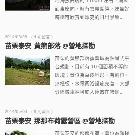
地海拔高度約 1100m 左右，屬於
面東座向，時有雲霧圍繞，運氣好
時還可欣賞到漂亮的日出景致...
2014/05/05 ( 4 則留言 )
苗栗泰安_黃熊部落 @營地探勘
苗栗的黃熊部落露營區為階層式平
台規劃，目前有 10 個面積不等的
區塊；營位為草皮地形，有劃位，
無棧板，水電衛浴設施完善，大部
分區域車輛可駛入停放在帳側...
2014/05/04 ( 8 則留言 )
苗栗泰安_那那布荷露營區 @營地探勘
苗栗泰安的那那布荷，營位為類梯