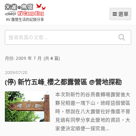
跳
朱雀の鳥窩 (RVCampBlog
至
選單
主
RV 露營生活的記錄分享
要
內
搜
容
尋
鳥
窩
月份:
2009 年 7 月
(共
4
篇)
の
文
2009/07/20
章
(停) 新竹五峰_櫻之都露營區 @營地探勘
本次到新竹的谷燕養鳟場露營後大
夥兒相邀一塊下山，途經這個營區
時，想說在八大露營社好像還不曾
見過有同學分享此營地的資訊，大
家便決定順便一探究竟...