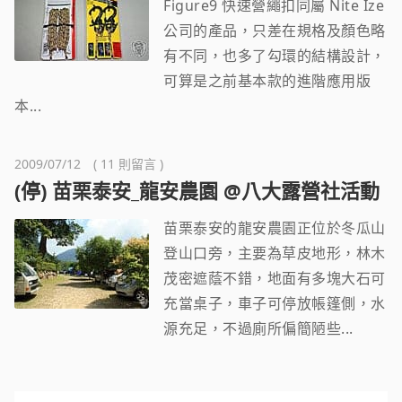
Figure9 快速營繩扣同屬 Nite Ize
公司的產品，只差在規格及顏色略
有不同，也多了勾環的結構設計，
可算是之前基本款的進階應用版
本...
2009/07/12 ( 11 則留言 )
(停) 苗栗泰安_龍安農園 @八大露營社活動
苗栗泰安的龍安農園正位於冬瓜山
登山口旁，主要為草皮地形，林木
茂密遮蔭不錯，地面有多塊大石可
充當桌子，車子可停放帳篷側，水
源充足，不過廁所偏簡陋些...