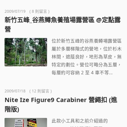
2009/07/19 ( 8 則留言 )
新竹五峰_谷燕鳟魚養殖場露營區 @定點露
營
位於新竹五峰的谷燕養鳟場露營區
屬於多層梯階式的營地，位於杉木
林間，遮蔭良好，地形為草皮，無
特定的劃位。營位可略分為五層，
每層約可容納 2 至 4 車不等...
2009/07/18 ( 12 則留言 )
Nite Ize Figure9 Carabiner 營繩扣 (進
階版)
此款小工具和之前介紹過的