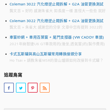
Coleman 3022 汽化燈逆止閥拆解 + G2A 油管更換測試
ID : jmh****** 电话 ： 718 791 ****
龔文吉 » 好的 感謝朱雀大 如長度一樣 直徑大一些些 就好
解決 趁有貨時先備著 不然零件越來越貴 跟10幾年前買的
Coleman 3022 汽化燈逆止閥拆解 + G2A 油管更換測試
時候 貴不少 感恩
龔文吉 » 朱雀大 感謝您的分享 文章中您有提到 3022的
油管是222A-2991 想找一個來備用 目前遍尋不著 只有在
車窗紗網 + 車用百葉窗 + 尾門支撐器 (VW CADDY 車旅)
日亞 有看到226-2991編號的油管 不知有無通用 感恩
2021年納智捷U6 GT車款用的(後坐,透氣窗)的(製作費用)
» 您好。 2021年納智捷U6 GT車款用的(後坐,透氣窗)的
卡式瓦斯罐與高山瓦斯罐常用轉換接頭分享
(製作費用)。 請問：多少? Line 0952xxx7xx 李小姐
Ho Tsai » 請教朱雀MSR的登山爐頭如何改接到卡式罐？
是否有現成的改裝接頭？謝謝？
追蹤鳥窩