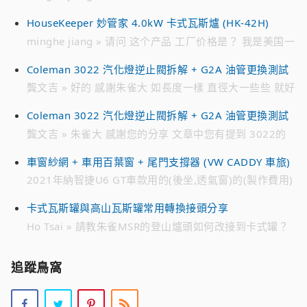
谢
HouseKeeper 妙管家 4.0kW 卡式瓦斯爐 (HK-42H)
minghe jiang » 请问 这个产品 工厂价格是？ 我是美国一
家 批发 瓦斯罐公司 请加我的 微信 联系我 谢谢 WECHAT
Coleman 3022 汽化燈逆止閥拆解 + G2A 油管更換測試
ID : jmh****** 电话 ： 718 791 ****
龔文吉 » 好的 感謝朱雀大 如長度一樣 直徑大一些些 就好
解決 趁有貨時先備著 不然零件越來越貴 跟10幾年前買的
Coleman 3022 汽化燈逆止閥拆解 + G2A 油管更換測試
時候 貴不少 感恩
龔文吉 » 朱雀大 感謝您的分享 文章中您有提到 3022的
油管是222A-2991 想找一個來備用 目前遍尋不著 只有在
車窗紗網 + 車用百葉窗 + 尾門支撐器 (VW CADDY 車旅)
日亞 有看到226-2991編號的油管 不知有無通用 感恩
2021年納智捷U6 GT車款用的(後坐,透氣窗)的(製作費用)
» 您好。 2021年納智捷U6 GT車款用的(後坐,透氣窗)的
卡式瓦斯罐與高山瓦斯罐常用轉換接頭分享
(製作費用)。 請問：多少? Line 0952xxx7xx 李小姐
Ho Tsai » 請教朱雀MSR的登山爐頭如何改接到卡式罐？
是否有現成的改裝接頭？謝謝？
追蹤鳥窩