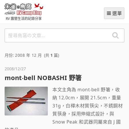
跳
朱雀の鳥窩 (RVCampBlog
至
選單
主
RV 露營生活的記錄分享
要
內
搜
容
尋
鳥
窩
月份:
2008 年 12 月
(共
1
篇)
の
文
2008/12/27
章
mont‧bell NOBASHI 野箸
本文主角為 mont‧bell 野箸，收
納 12.0cm，展開 21.5cm，重量
31g，白樺木材質筷尖，不銹鋼材
質筷身，採用伸縮式設計，與
Snow Peak 和武器同屬來自 J 國