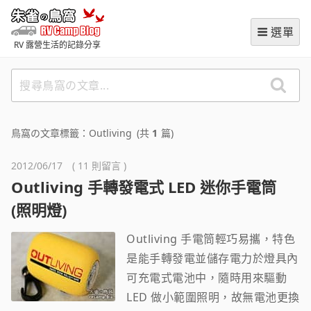
跳
朱雀の鳥窩 (RVCampBlog
至
選單
主
RV 露營生活的記錄分享
要
內
搜
容
尋
鳥
窩
鳥窩の文章標籤：Outliving
(共
1
篇)
の
文
2012/06/17 ( 11 則留言 )
章
Outliving 手轉發電式 LED 迷你手電筒
(照明燈)
Outliving 手電筒輕巧易攜，特色
是能手轉發電並儲存電力於燈具內
可充電式電池中，隨時用來驅動
LED 做小範圍照明，故無電池更換