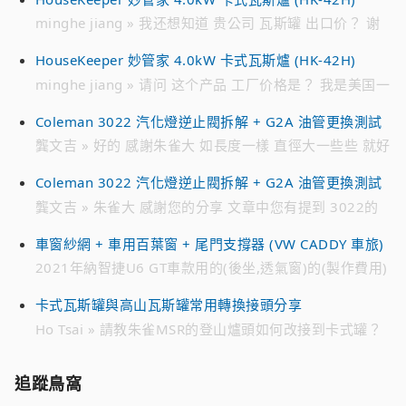
minghe jiang » 我还想知道 贵公司 瓦斯罐 出口价？ 谢
谢
HouseKeeper 妙管家 4.0kW 卡式瓦斯爐 (HK-42H)
minghe jiang » 请问 这个产品 工厂价格是？ 我是美国一
家 批发 瓦斯罐公司 请加我的 微信 联系我 谢谢 WECHAT
Coleman 3022 汽化燈逆止閥拆解 + G2A 油管更換測試
ID : jmh****** 电话 ： 718 791 ****
龔文吉 » 好的 感謝朱雀大 如長度一樣 直徑大一些些 就好
解決 趁有貨時先備著 不然零件越來越貴 跟10幾年前買的
Coleman 3022 汽化燈逆止閥拆解 + G2A 油管更換測試
時候 貴不少 感恩
龔文吉 » 朱雀大 感謝您的分享 文章中您有提到 3022的
油管是222A-2991 想找一個來備用 目前遍尋不著 只有在
車窗紗網 + 車用百葉窗 + 尾門支撐器 (VW CADDY 車旅)
日亞 有看到226-2991編號的油管 不知有無通用 感恩
2021年納智捷U6 GT車款用的(後坐,透氣窗)的(製作費用)
» 您好。 2021年納智捷U6 GT車款用的(後坐,透氣窗)的
卡式瓦斯罐與高山瓦斯罐常用轉換接頭分享
(製作費用)。 請問：多少? Line 0952xxx7xx 李小姐
Ho Tsai » 請教朱雀MSR的登山爐頭如何改接到卡式罐？
是否有現成的改裝接頭？謝謝？
追蹤鳥窩