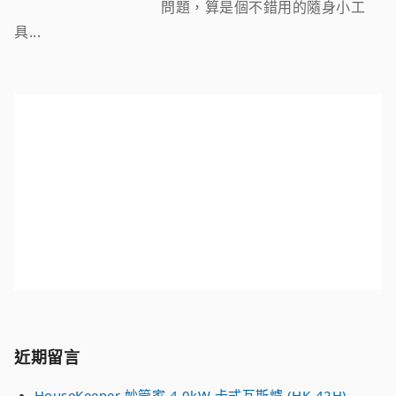
問題，算是個不錯用的隨身小工
具...
近期留言
HouseKeeper 妙管家 4.0kW 卡式瓦斯爐 (HK-42H)